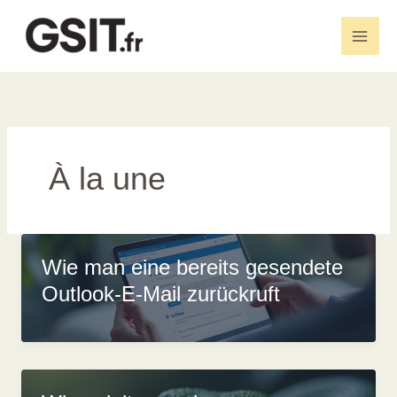
Zum
Inhalt
Main
springen
Men
À la une
Wie man eine bereits gesendete
Outlook-E-Mail zurückruft