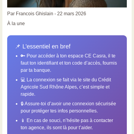
Par
Francois Ghislain
-
22 mars 2026
À la une
📌 L’essentiel en bref
🔑 Pour accéder à ton espace CE Casra, il te
faut ton identifiant et ton code d’accès, fournis
par ta banque.
💻 La connexion se fait via le site du Crédit
Agricole Sud Rhône Alpes, c’est simple et
rapide.
🔒 Assure-toi d’avoir une connexion sécurisée
pour protéger tes infos personnelles.
📱 En cas de souci, n’hésite pas à contacter
ton agence, ils sont là pour t’aider.