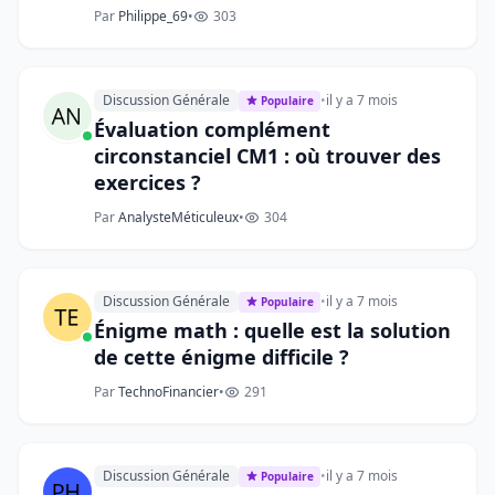
Par
Philippe_69
•
303
Discussion Générale
•
il y a 7 mois
Populaire
Évaluation complément
circonstanciel CM1 : où trouver des
exercices ?
Par
AnalysteMéticuleux
•
304
Discussion Générale
•
il y a 7 mois
Populaire
Énigme math : quelle est la solution
de cette énigme difficile ?
Par
TechnoFinancier
•
291
Discussion Générale
•
il y a 7 mois
Populaire