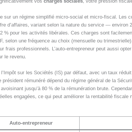
gnificativement vos
charges sociales
, votre pression fisca
e sur un régime simplifié micro-social et micro-fiscal. Les c
re d’affaires, variant selon la nature du service — environ 
2 % pour les activités libérales. Ces charges sont facilemen
selon une fréquence au choix (mensuelle ou trimestrielle). 
ur frais professionnels. L’auto-entrepreneur peut aussi opter
ur le revenu.
l’Impôt sur les Sociétés (IS) par défaut, avec un taux rédui
e président rémunéré dépend du régime général de la Sécurit
 avoisinant jusqu’à 80 % de la rémunération brute. Cependan
éelles engagées, ce qui peut améliorer la rentabilité fiscale
Auto-entrepreneur