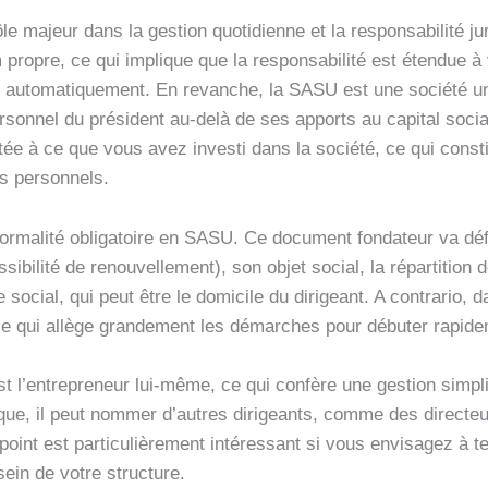
le majeur dans la gestion quotidienne et la responsabilité jur
propre, ce qui implique que la responsabilité est étendue à
e automatiquement. En revanche, la SASU est une société un
ersonnel du président au-delà de ses apports au capital socia
itée à ce que vous avez investi dans la société, ce qui cons
s personnels.
ormalité obligatoire en SASU. Ce document fondateur va déf
ibilité de renouvellement), son objet social, la répartition 
ge social, qui peut être le domicile du dirigeant. A contrario
 ce qui allège grandement les démarches pour débuter rapidem
st l’entrepreneur lui-même, ce qui confère une gestion simp
ique, il peut nommer d’autres dirigeants, comme des directeu
 point est particulièrement intéressant si vous envisagez à 
ein de votre structure.