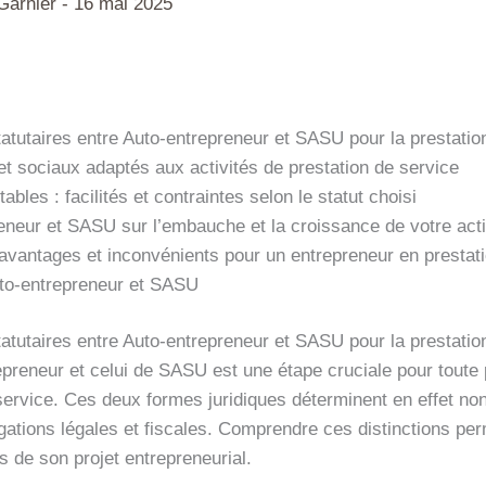
 Garnier
-
16 mai 2025
tatutaires entre Auto-entrepreneur et SASU pour la prestatio
 sociaux adaptés aux activités de prestation de service
bles : facilités et contraintes selon le statut choisi
eneur et SASU sur l’embauche et la croissance de votre acti
, avantages et inconvénients pour un entrepreneur en prestat
uto-entrepreneur et SASU
tatutaires entre Auto-entrepreneur et SASU pour la prestatio
repreneur et celui de SASU est une étape cruciale pour toute
 service. Ces deux formes juridiques déterminent en effet no
igations légales et fiscales. Comprendre ces distinctions pe
s de son projet entrepreneurial.