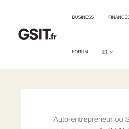
Aller
au
BUSINESS
FINANCE
contenu
FORUM
Auto-entrepreneur ou SA