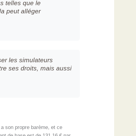
s telles que le
a peut alléger
ser les simulateurs
re ses droits, mais aussi
 a son propre barème, et ce
ant de base est de 131,16 € par