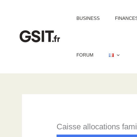
Aller
au
BUSINESS
FINANCE
contenu
FORUM
Caisse allocations fami