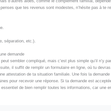
 mais d’autres aides, comme le complément familial, dépende
u penses que tes revenus sont modestes, n’hésite pas à te r
e.
e, séparation, etc.).
e une demande
eut sembler compliqué, mais c’est plus simple qu’il n’y para
uite, il suffit de remplir un formulaire en ligne, où tu devr
ne attestation de ta situation familiale. Une fois la demande
ines pour recevoir une réponse. Si ta demande est accepté
st essentiel de bien remplir toutes les informations, car une er