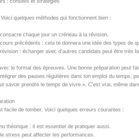
rs : conseils et stratégies
. Voici quelques méthodes qui fonctionnent bien :
: consacre chaque jour un créneau à la révision.
ncours précédents : cela te donnera une idée des types de q
révision : échanger avec d’autres candidats peut être très b
r avec le format des épreuves. Une bonne préparation peut fai
à intégrer des pauses régulières dans ton emploi du temps, p
faut savoir prendre le temps de vivre ». C’est vrai, même dan
aration
st facile de tomber. Voici quelques erreurs courantes :
u théorique : il est essentiel de pratiquer aussi.
 le stress peut affecter tes performances.