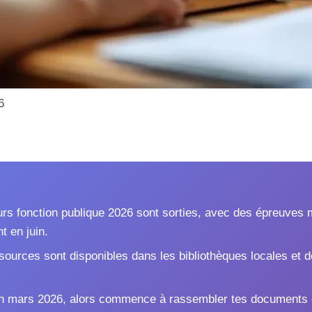
6
rs fonction publique 2026 sont sorties, avec des épreuves
 en juin.
ssources sont disponibles dans les bibliothèques locales et
en mars 2026, alors commence à rassembler tes documents e