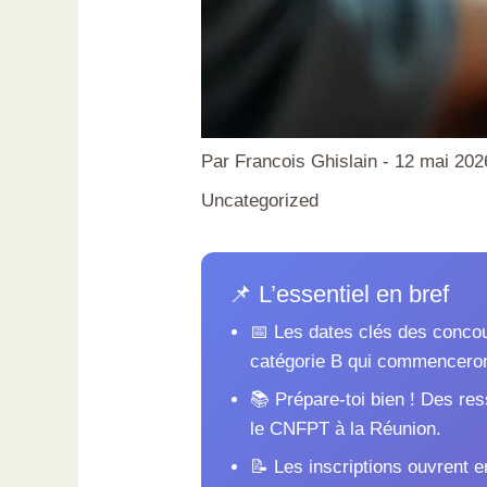
Par
Francois Ghislain
-
12 mai 202
Uncategorized
📌 L’essentiel en bref
📅 Les dates clés des concou
catégorie B qui commenceront
📚 Prépare-toi bien ! Des re
le CNFPT à la Réunion.
📝 Les inscriptions ouvrent 