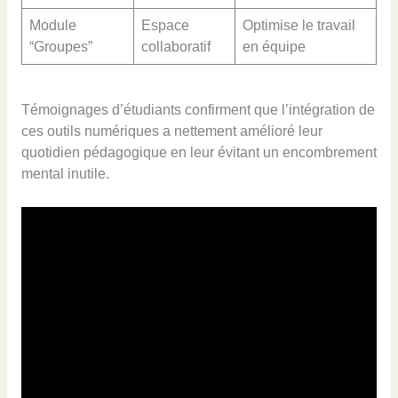
Module
Espace
Optimise le travail
“Groupes”
collaboratif
en équipe
Témoignages d’étudiants confirment que l’intégration de
ces outils numériques a nettement amélioré leur
quotidien pédagogique en leur évitant un encombrement
mental inutile.