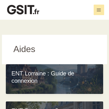
Aller
au
Main
contenu
Men
Aides
ENT Lorraine : Guide de
connexion