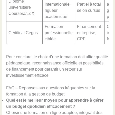
Diplôme
internationale,
Partiel à total
admi
universitaire
rigueur
selon cursus
gest
Coursera/EdX
académique
patr
Formation
Financement
Cons
Certificat Cegos
professionnelle
entreprise,
indé
ciblée
CPF
form
Pour conclure, le choix d’une formation doit allier qualité
pédagogique, reconnaissance officielle et possibilités
de financement pour garantir un retour sur
investissement efficace.
FAQ – Réponses aux questions fréquentes sur la
formation à la gestion de budget
Quel est le meilleur moyen pour apprendre à gérer
un budget quotidien efficacement ?
Choisir une formation en ligne adaptée, intégrant des