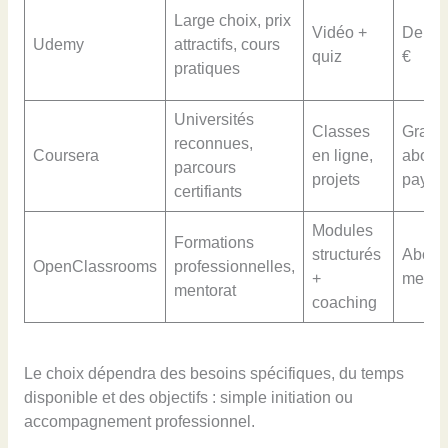
Large choix, prix
Vidéo +
De 15
Udemy
attractifs, cours
quiz
€
pratiques
Universités
Classes
Gratui
reconnues,
Coursera
en ligne,
abonn
parcours
projets
payan
certifiants
Modules
Formations
structurés
Abonn
OpenClassrooms
professionnelles,
+
mensu
mentorat
coaching
Le choix dépendra des besoins spécifiques, du temps
disponible et des objectifs : simple initiation ou
accompagnement professionnel.