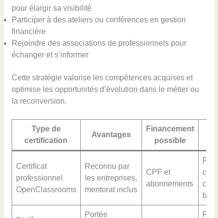
pour élargir sa visibilité
Participer à des ateliers ou conférences en gestion
financière
Rejoindre des associations de professionnels pour
échanger et s’informer
Cette stratégie valorise les compétences acquises et
optimise les opportunités d’évolution dans le métier ou
la reconversion.
Type de
Financement
Im
Avantages
certification
possible
Post
Certificat
Reconnu par
CPF et
coac
professionnel
les entreprises,
abonnements
cons
OpenClassrooms
mentorat inclus
budg
Portée
Fonc