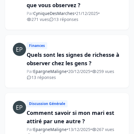
que vous observez ?
Par
CyniqueDesMarches
•
21/12/2025
•
271 vues
13 réponses
Finances
Quels sont les signes de richesse à
observer chez les gens ?
Par
EpargneMaligne
•
20/12/2025
•
259 vues
13 réponses
Discussion Générale
Comment savoir si mon mari est
attiré par une autre ?
Par
EpargneMaligne
•
13/12/2025
•
267 vues