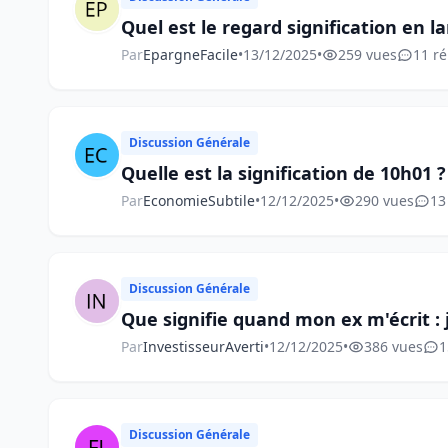
Quel est le regard signification en l
Par
EpargneFacile
•
13/12/2025
•
259 vues
11 r
Discussion Générale
Quelle est la signification de 10h01 ?
Par
EconomieSubtile
•
12/12/2025
•
290 vues
13
Discussion Générale
Que signifie quand mon ex m'écrit : 
Par
InvestisseurAverti
•
12/12/2025
•
386 vues
1
Discussion Générale