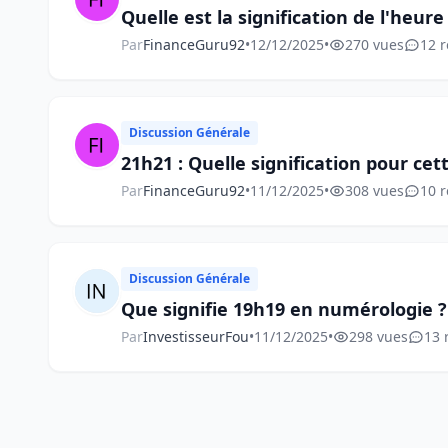
Quelle est la signification de l'heure
Par
FinanceGuru92
•
12/12/2025
•
270 vues
12 
Discussion Générale
21h21 : Quelle signification pour cet
Par
FinanceGuru92
•
11/12/2025
•
308 vues
10 
Discussion Générale
Que signifie 19h19 en numérologie ?
Par
InvestisseurFou
•
11/12/2025
•
298 vues
13 