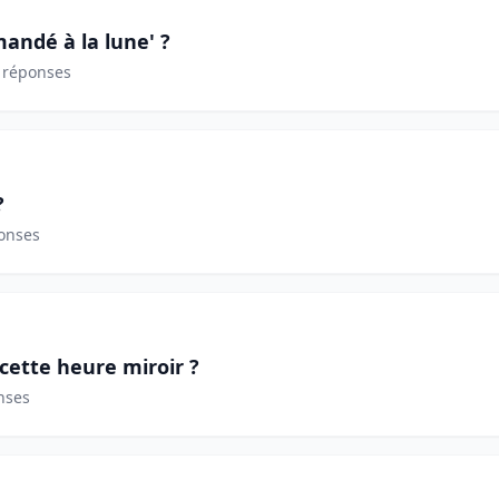
emandé à la lune' ?
 réponses
?
onses
 cette heure miroir ?
nses