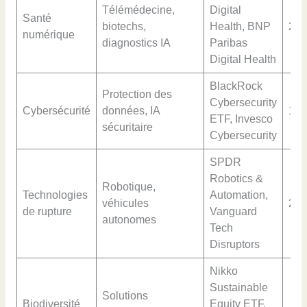
Télémédecine,
Digital
Santé
biotechs,
Health, BNP
22
numérique
diagnostics IA
Paribas
Digital Health
BlackRock
Protection des
Cybersecurity
Cybersécurité
données, IA
15
ETF, Invesco
sécuritaire
Cybersecurity
SPDR
Robotics &
Robotique,
Technologies
Automation,
véhicules
20
de rupture
Vanguard
autonomes
Tech
Disruptors
Nikko
Sustainable
Solutions
Biodiversité
Equity ETF,