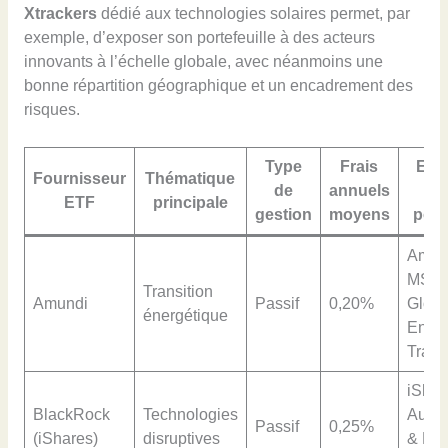
Xtrackers
dédié aux technologies solaires permet, par
exemple, d’exposer son portefeuille à des acteurs
innovants à l’échelle globale, avec néanmoins une
bonne répartition géographique et un encadrement des
risques.
Type
Frais
Exe
Fournisseur
Thématique
de
annuels
d’
ETF
principale
gestion
moyens
popu
Amun
MSCI
Transition
Amundi
Passif
0,20%
Globa
énergétique
Ener
Trans
iShar
BlackRock
Technologies
Autom
Passif
0,25%
(iShares)
disruptives
& Rob