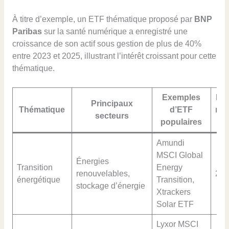
À titre d’exemple, un ETF thématique proposé par
BNP
Paribas
sur la santé numérique a enregistré une
croissance de son actif sous gestion de plus de 40%
entre 2023 et 2025, illustrant l’intérêt croissant pour cette
thématique.
Exemples
Par
Principaux
Thématique
d’ETF
ma
secteurs
populaires
(2
Amundi
MSCI Global
Énergies
Transition
Energy
renouvelables,
28
énergétique
Transition,
stockage d’énergie
Xtrackers
Solar ETF
Lyxor MSCI