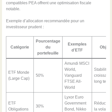
compatibles PEA offrent une optimisation fiscale
notable.
Exemple d’allocation recommandée pour un
investisseur prudent :
Pourcentage
Exemples
Catégorie
du
Object
d’ETF
portefeuille
Amundi MSCI
World,
Stabilité e
ETF Monde
50%
Vanguard
croissanc
(Large Cap)
FTSE All-
long term
World
Lyxor Euro
ETF
Government
Réduction
30%
Obligations
Bond, Nikko
la volatilit