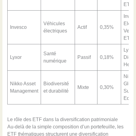
ETF
Inves
Véhicules
Electr
Invesco
Actif
0,35%
électriques
Vehic
ETF
Lyxor
Santé
Lyxor
Passif
0,18%
Digita
numérique
Healt
Nikko
Nikko Asset
Biodiversité
Globa
Mixte
0,30%
Management
et durabilité
Susta
Equit
Le rôle des ETF dans la diversification patrimoniale
Au-delà de la simple composition d’un portefeuille, les
ETF thématiques structurent une diversification