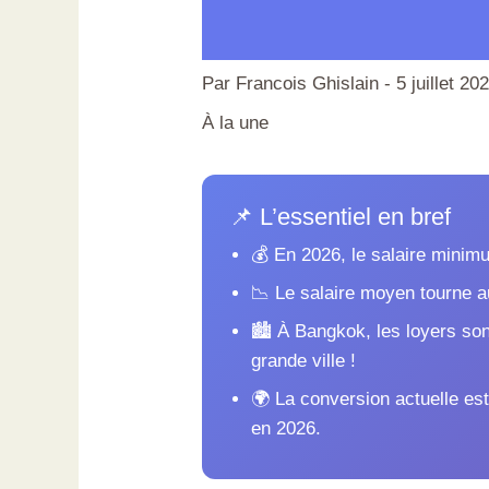
Par
Francois Ghislain
-
5 juillet 20
À la une
📌 L’essentiel en bref
💰 En 2026, le salaire minimu
📉 Le salaire moyen tourne au
🏙️ À Bangkok, les loyers so
grande ville !
🌍 La conversion actuelle est
en 2026.