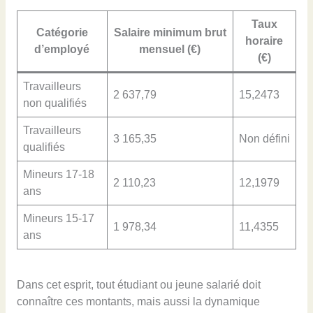
Taux
Catégorie
Salaire minimum brut
horaire
d’employé
mensuel (€)
(€)
Travailleurs
2 637,79
15,2473
non qualifiés
Travailleurs
3 165,35
Non défini
qualifiés
Mineurs 17-18
2 110,23
12,1979
ans
Mineurs 15-17
1 978,34
11,4355
ans
Dans cet esprit, tout étudiant ou jeune salarié doit
connaître ces montants, mais aussi la dynamique