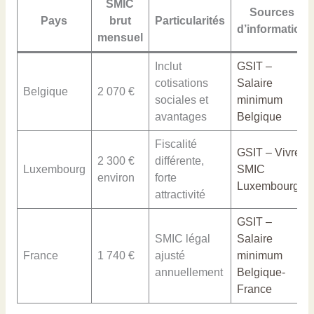
SMIC
Sources
Pays
brut
Particularités
d’information
mensuel
Inclut
GSIT –
cotisations
Salaire
Belgique
2 070 €
sociales et
minimum
avantages
Belgique
Fiscalité
GSIT – Vivre
2 300 €
différente,
Luxembourg
SMIC
environ
forte
Luxembourg
attractivité
GSIT –
SMIC légal
Salaire
France
1 740 €
ajusté
minimum
annuellement
Belgique-
France