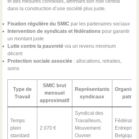
et des mesures connexes, affirmant son rôle central
dans la construction d’une société plus juste.
Fixation régulière du SMIC
par les partenaires sociaux
Intervention de syndicats et fédérations
pour garantir
un montant juste
Lutte contre la pauvreté
via un revenu minimum
décent
Protection sociale associée
: allocations, retraites,
soins
SMIC brut
Type de
Représentants
Organisat
mensuel
Travail
syndicaux
patron
approximatif
Syndicat des
Temps
Travailleurs,
Fédération
plein
2 070 €
Mouvement
Entreprise
standard
Ouvrier
Belgique