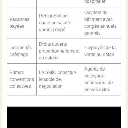
hospitalier
Ouvriers du
Rémunération
Vacances
bâtiment avec
égale au salaire
payées
congés annuels
durant congé
garantis
Droits ouverts
Indemnités
Employés de la
proportionnellement
chômage
vente au détail
au salaire
Agents de
Primes
Le SMIC constitue
nettoyage
conventions
le socle de
bénéficient de
collectives
négociation
primes extra