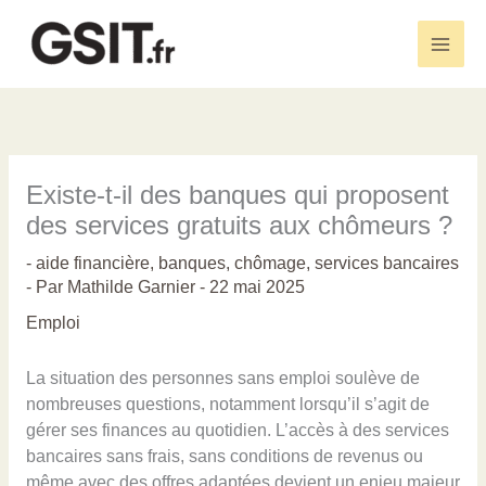
Aller
au
Main
contenu
Men
Existe-t-il des banques qui proposent
des services gratuits aux chômeurs ?
-
aide financière
,
banques
,
chômage
,
services bancaires
- Par
Mathilde Garnier
-
22 mai 2025
Emploi
La situation des personnes sans emploi soulève de
nombreuses questions, notamment lorsqu’il s’agit de
gérer ses finances au quotidien. L’accès à des services
bancaires sans frais, sans conditions de revenus ou
même avec des offres adaptées devient un enjeu majeur