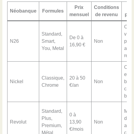
Prix
Conditions
Se
Néobanque
Formules
mensuel
de revenu
pri
Cart
Standard,
virtu
De 0 à
N26
Smart,
Non
phys
16,90 €
You, Metal
assu
retra
Ouve
en
Classique,
20 à 50
Nickel
Non
bural
Chrome
€/an
cart
banc
Standard,
Multi
0 à
Plus,
devi
Revolut
13,90
Non
Premium,
assu
€/mois
Métal
cash