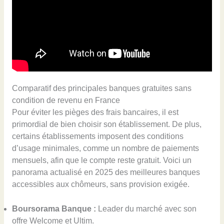
Comparatif des principales banques gratuites sans
condition de revenu en France
Pour éviter les pièges des frais bancaires, il est
primordial de bien choisir son établissement. De plus,
certains établissements imposent des conditions
d’usage minimales, comme un nombre de paiements
mensuels, afin que le compte reste gratuit. Voici un
panorama actualisé en 2025 des meilleures banques
accessibles aux chômeurs, sans provision exigée.
Boursorama Banque :
Leader du marché avec son
offre Welcome et Ultim.