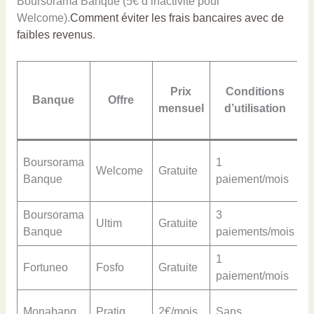
Boursorama Banque (5€ d’inactivité pour
Welcome).
Comment éviter les frais bancaires avec de
faibles revenus
.
Prix
Conditions
Banque
Offre
mensuel
d’utilisation
Boursorama
1
Welcome
Gratuite
G
Banque
paiement/mois
Boursorama
3
Ultim
Gratuite
G
Banque
paiements/mois
1
Fortuneo
Fosfo
Gratuite
G
paiement/mois
C
Monabanq
Pratiq
2€/mois
Sans