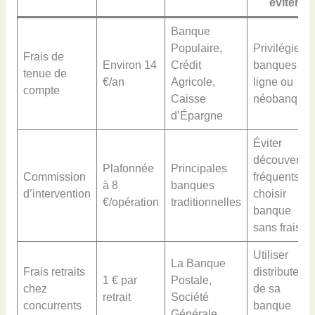
éviter
Banque
Populaire,
Privilégier
Frais de
Environ 14
Crédit
banques en
tenue de
€/an
Agricole,
ligne ou
compte
Caisse
néobanque
d’Épargne
Éviter
découverts
Plafonnée
Principales
Commission
fréquents,
à 8
banques
d’intervention
choisir
€/opération
traditionnelles
banque
sans frais
Utiliser
La Banque
Frais retraits
distributeurs
1 € par
Postale,
chez
de sa
retrait
Société
concurrents
banque
Générale