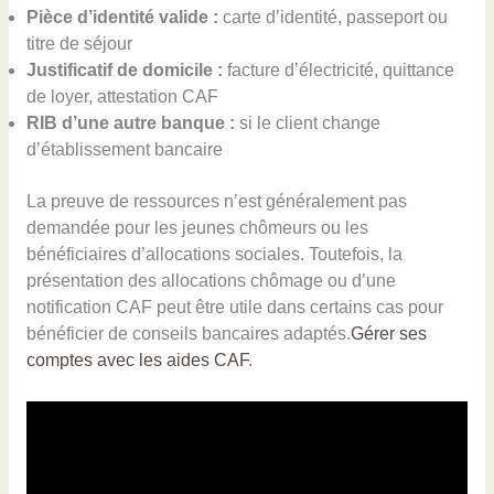
Pièce d’identité valide :
carte d’identité, passeport ou
titre de séjour
Justificatif de domicile :
facture d’électricité, quittance
de loyer, attestation CAF
RIB d’une autre banque :
si le client change
d’établissement bancaire
La preuve de ressources n’est généralement pas
demandée pour les jeunes chômeurs ou les
bénéficiaires d’allocations sociales. Toutefois, la
présentation des allocations chômage ou d’une
notification CAF peut être utile dans certains cas pour
bénéficier de conseils bancaires adaptés.
Gérer ses
comptes avec les aides CAF
.