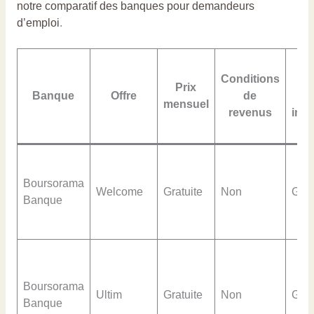
notre comparatif des banques pour demandeurs
d’emploi
.
Conditions
Prix
Banque
Offre
de
p
mensuel
revenus
inte
Boursorama
Welcome
Gratuite
Non
Grat
Banque
Boursorama
Ultim
Gratuite
Non
Grat
Banque