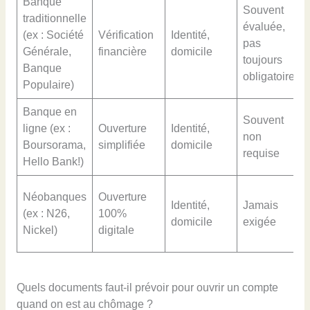
Banque
Souvent
traditionnelle
évaluée,
(ex : Société
Vérification
Identité,
pas
Générale,
financière
domicile
toujours
Banque
obligatoire
Populaire)
Banque en
Souvent
ligne (ex :
Ouverture
Identité,
non
Boursorama,
simplifiée
domicile
requise
Hello Bank!)
Néobanques
Ouverture
Identité,
Jamais
(ex : N26,
100%
domicile
exigée
Nickel)
digitale
Quels documents faut-il prévoir pour ouvrir un compte
quand on est au chômage ?