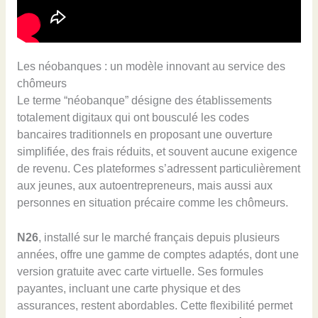
Les néobanques : un modèle innovant au service des
chômeurs
Le terme “néobanque” désigne des établissements
totalement digitaux qui ont bousculé les codes
bancaires traditionnels en proposant une ouverture
simplifiée, des frais réduits, et souvent aucune exigence
de revenu. Ces plateformes s’adressent particulièrement
aux jeunes, aux autoentrepreneurs, mais aussi aux
personnes en situation précaire comme les chômeurs.
N26
, installé sur le marché français depuis plusieurs
années, offre une gamme de comptes adaptés, dont une
version gratuite avec carte virtuelle. Ses formules
payantes, incluant une carte physique et des
assurances, restent abordables. Cette flexibilité permet