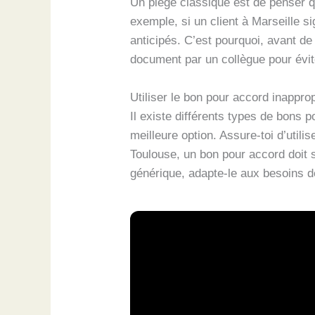
Un piège classique est de penser qu
exemple, si un client à Marseille sig
anticipés. C’est pourquoi, avant de 
document par un collègue pour évit
Utiliser le bon pour accord inappro
Il existe différents types de bons 
meilleure option. Assure-toi d’util
Toulouse, un bon pour accord doit 
générique, adapte-le aux besoins de