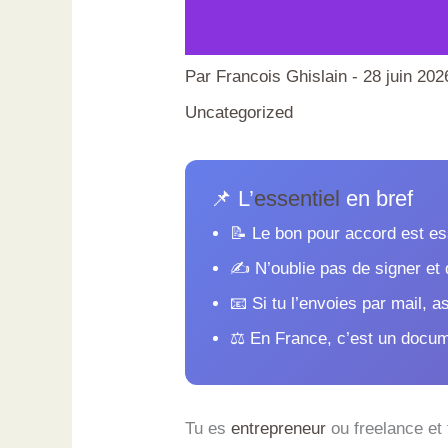
Par
Francois Ghislain
-
28 juin 202
Uncategorized
📌 L’
essentiel
en bref
📝 Le bon pour accord est es
✍️ N’oublie pas de signer et 
📧 Si tu l’envoies par mail, 
⚖️ En France, c’est un docume
Tu es
entrepreneur
ou freelance et