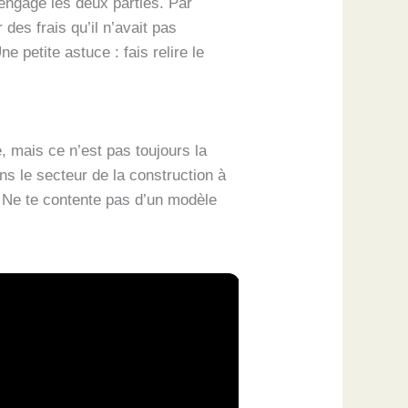
 engage les deux parties. Par
 des frais qu’il n’avait pas
 petite astuce : fais relire le
e, mais ce n’est pas toujours la
ns le secteur de la construction à
. Ne te contente pas d’un modèle