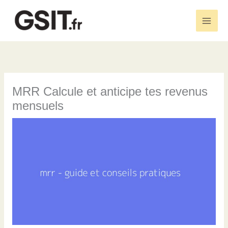
Aller
au
Main
contenu
Men
MRR Calcule et anticipe tes revenus
mensuels