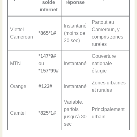
solde
réponse
internet
Partout au
Instantané
Viettel
Cameroun, y
*865*1#
(moins de
Cameroun
compris zones
20 sec)
rurales
*147*9#
Couverture
MTN
ou
Instantané
nationale
*157*99#
élargie
Zones urbaines
Orange
#123#
Instantané
et rurales
Variable,
parfois
Principalement
Camtel
*825*1#
jusqu’à 30
urbain
sec