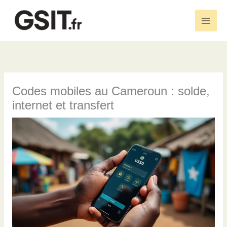
Aller
au
Main
contenu
Men
Codes mobiles au Cameroun : solde,
internet et transfert