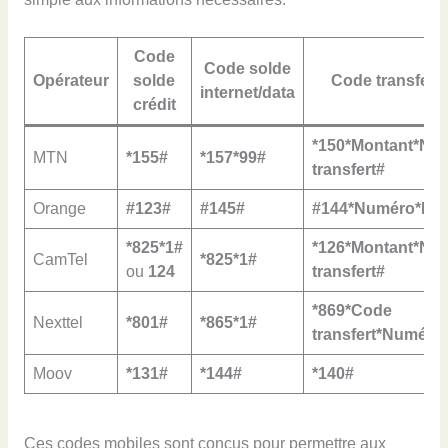
Code
Code solde
Opérateur
solde
Code transfert 
internet/data
crédit
*150*Montant*Nu
MTN
*155#
*157*99#
transfert#
Orange
#123#
#145#
#144*Numéro*Mon
*825*1#
*126*Montant*Nu
CamTel
*825*1#
ou
124
transfert#
*869*Code
Nexttel
*801#
*865*1#
transfert*Numéro
Moov
*131#
*144#
*140#
Ces codes mobiles sont conçus pour permettre aux