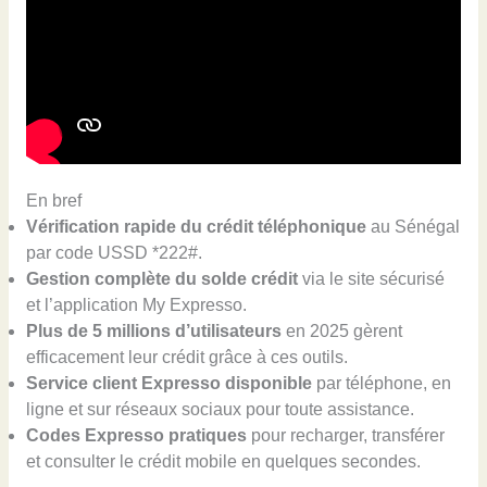
En bref
Vérification rapide du crédit téléphonique
au Sénégal
par code USSD *222#.
Gestion complète du solde crédit
via le site sécurisé
et l’application My Expresso.
Plus de 5 millions d’utilisateurs
en 2025 gèrent
efficacement leur crédit grâce à ces outils.
Service client Expresso disponible
par téléphone, en
ligne et sur réseaux sociaux pour toute assistance.
Codes Expresso pratiques
pour recharger, transférer
et consulter le crédit mobile en quelques secondes.