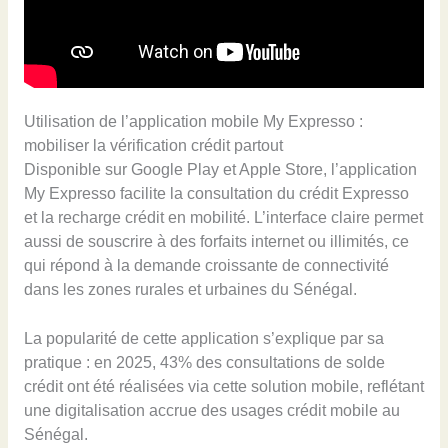
Utilisation de l’application mobile My Expresso :
mobiliser la vérification crédit partout
Disponible sur Google Play et Apple Store, l’application
My Expresso facilite la consultation du crédit Expresso
et la recharge crédit en mobilité. L’interface claire permet
aussi de souscrire à des forfaits internet ou illimités, ce
qui répond à la demande croissante de connectivité
dans les zones rurales et urbaines du Sénégal.
La popularité de cette application s’explique par sa
pratique : en 2025, 43% des consultations de solde
crédit ont été réalisées via cette solution mobile, reflétant
une digitalisation accrue des usages crédit mobile au
Sénégal.