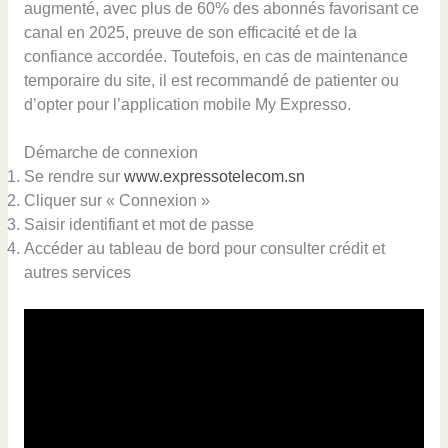
augmenté, avec plus de 60% des abonnés favorisant ce
canal en 2025, preuve de son efficacité et de la
confiance accordée. Toutefois, en cas de maintenance
temporaire du site, il est recommandé de patienter ou
d’opter pour l’application mobile My Expresso.
Démarche de connexion
Se rendre sur
www.expressotelecom.sn
Cliquer sur « Connexion »
Saisir identifiant et mot de passe
Accéder au tableau de bord pour consulter crédit et
autres services