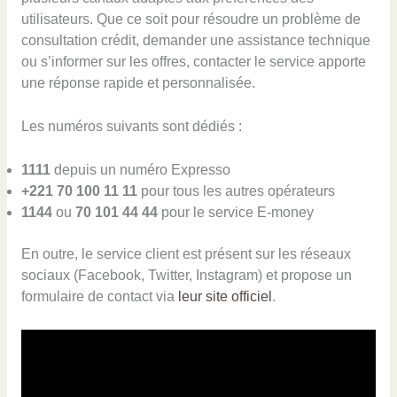
utilisateurs. Que ce soit pour résoudre un problème de
consultation crédit, demander une assistance technique
ou s’informer sur les offres, contacter le service apporte
une réponse rapide et personnalisée.
Les numéros suivants sont dédiés :
1111
depuis un numéro Expresso
+221 70 100 11 11
pour tous les autres opérateurs
1144
ou
70 101 44 44
pour le service E-money
En outre, le service client est présent sur les réseaux
sociaux (Facebook, Twitter, Instagram) et propose un
formulaire de contact via
leur site officiel
.