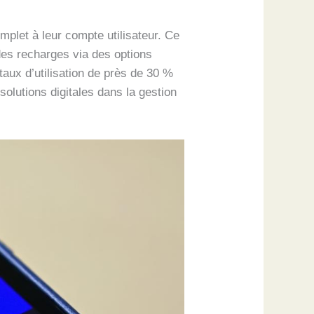
plet à leur compte utilisateur. Ce
 des recharges via des options
ux d’utilisation de près de 30 %
olutions digitales dans la gestion