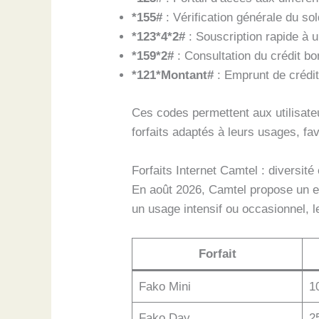
*155#
: Vérification générale du sol
*123*4*2#
: Souscription rapide à un
*159*2#
: Consultation du crédit bo
*121*Montant#
: Emprunt de crédit
Ces codes permettent aux utilisate
forfaits adaptés à leurs usages, fa
Forfaits Internet Camtel : diversité
En août 2026, Camtel propose un en
un usage intensif ou occasionnel, le
Forfait
Fako Mini
1
Fako Day
2