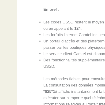
En bref
:
Les codes USSD restent le moyen l
ou en appelant le
124
.
Les forfaits Internet Camtel inclue
Un portail d’accès et des platefor
passer par les boutiques physiques
Le service client Camtel est dispo
Des fonctionnalités supplémentaire
USSD.
Les méthodes fiables pour consult
La consultation des données mobile
*825*1#
affiche instantanément la b
exécuter sur n’importe quel téléph
informations relatives au forfait In