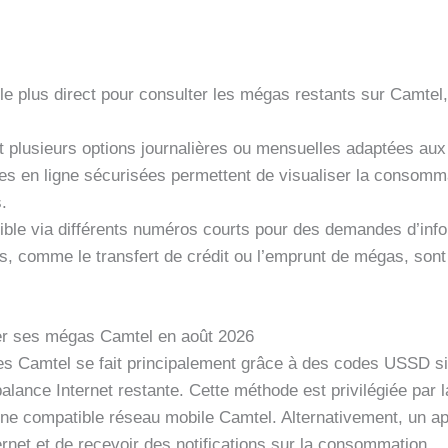
e plus direct pour consulter les mégas restants sur Camt
nt plusieurs options journalières ou mensuelles adaptées aux 
mes en ligne sécurisées permettent de visualiser la consomm
.
nible via différents numéros courts pour des demandes d’in
s, comme le transfert de crédit ou l’emprunt de mégas, son
er ses mégas Camtel en août 2026
s Camtel se fait principalement grâce à des codes USSD sim
alance Internet restante. Cette méthode est privilégiée par l
one compatible réseau mobile Camtel. Alternativement, un a
ternet et de recevoir des notifications sur la consommation.