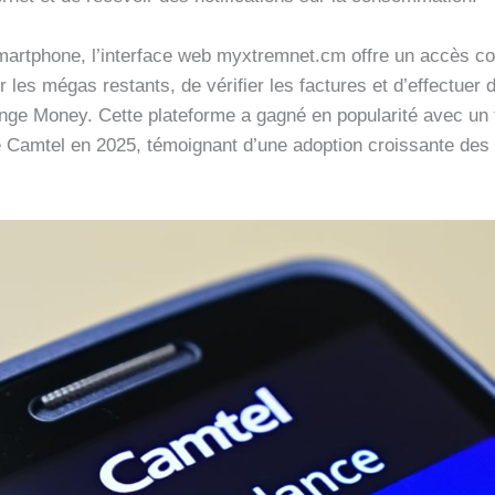
artphone, l’interface web myxtremnet.cm offre un accès com
r les mégas restants, de vérifier les factures et d’effectuer
Money. Cette plateforme a gagné en popularité avec un ta
e Camtel en 2025, témoignant d’une adoption croissante des s