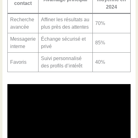
contact
2024
Recherche
Affiner les résultats au
70%
avancée
plus près des attentes
Messagerie
Échange sécurisé et
85%
interne
privé
Suivi personnalisé
Favoris
40%
des profils d’intérêt