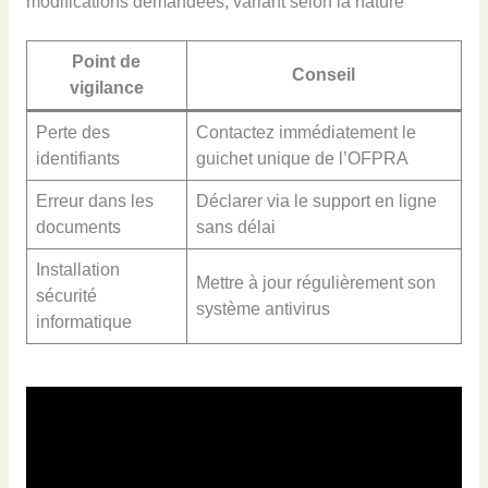
modifications demandées, variant selon la nature
Point de
Conseil
vigilance
Perte des
Contactez immédiatement le
identifiants
guichet unique de l’OFPRA
Erreur dans les
Déclarer via le support en ligne
documents
sans délai
Installation
Mettre à jour régulièrement son
sécurité
système antivirus
informatique