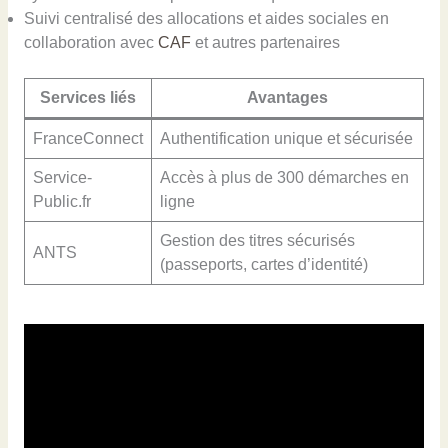
Suivi centralisé des allocations et aides sociales en
collaboration avec
CAF
et autres partenaires
Services liés
Avantages
FranceConnect
Authentification unique et sécurisée
Service-
Accès à plus de 300 démarches en
Public.fr
ligne
Gestion des titres sécurisés
ANTS
(passeports, cartes d’identité)