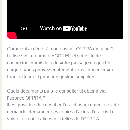
Comment accéder à mon dossier OFPRA en ligne ?
Utilisez votre numéro AGDREF et votre clé de
connexion fournis lors de votre passage en guichet
unique. Vous pouvez également vous connecter via
FranceConnect pour une gestion simplifiée.
Quels documents puis-je consulter et obtenir via
l’espace OFPRA ?
Il est possible de consulter l’état d’avancement de votre
demande, demander des copies d’actes d’état civil et
suivre les notifications officielles de l’OFPRA.