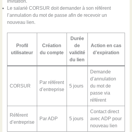
invitation.
Le salarié CORSUR doit demander à son référent
l’annulation du mot de passe afin de recevoir un
nouveau lien.
Durée
Profil
Création
de
Action en cas
utilisateur
du compte
validité
d’expiration
du lien
Demande
d’annulation
Par référent
CORSUR
5 jours
du mot de
d’entreprise
passe via
référent
Contact direct
Référent
Par ADP
5 jours
avec ADP pour
d’entreprise
nouveau lien