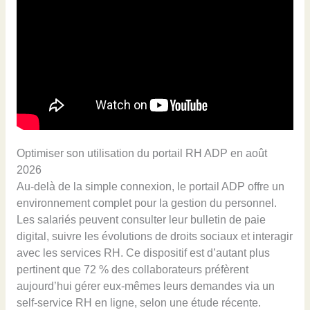
Optimiser son utilisation du portail RH ADP en août
2026
Au-delà de la simple connexion, le portail ADP offre un
environnement complet pour la gestion du personnel.
Les salariés peuvent consulter leur bulletin de paie
digital, suivre les évolutions de droits sociaux et interagir
avec les services RH. Ce dispositif est d’autant plus
pertinent que 72 % des collaborateurs préfèrent
aujourd’hui gérer eux-mêmes leurs demandes via un
self-service RH en ligne, selon une étude récente.