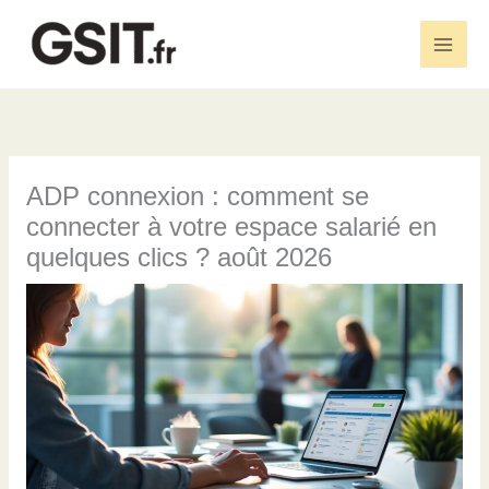
Aller
au
Main
contenu
Men
ADP connexion : comment se
connecter à votre espace salarié en
quelques clics ? août 2026