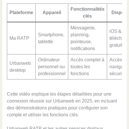
Fonctionnalités
Plateforme
Appareil
Disponib
clés
Messagerie,
iOS & And
Smartphone,
planning,
Ma RATP
téléchar
tablette
pointeuse,
gratuit
notifications
Ordinateur
Accès complet à
Accès vi
Urbanweb
personnel ou
toutes les
navigateu
desktop
professionnel
fonctions
sécurisé
Cette vidéo explique les étapes détaillées pour une
connexion réussie sur Urbanweb en 2025, en incluant
des démonstrations pratiques pour configurer son
compte et utiliser les fonctions clés.
Urbanweb RATP et les autres services digitaux