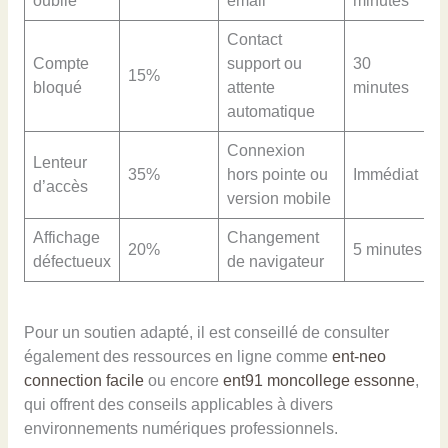
oublié
email
minutes
Contact
Compte
support ou
30
15%
bloqué
attente
minutes
automatique
Connexion
Lenteur
35%
hors pointe ou
Immédiat
d’accès
version mobile
Affichage
Changement
20%
5 minutes
défectueux
de navigateur
Pour un soutien adapté, il est conseillé de consulter
également des ressources en ligne comme
ent-neo
connection facile
ou encore
ent91 moncollege essonne
,
qui offrent des conseils applicables à divers
environnements numériques professionnels.