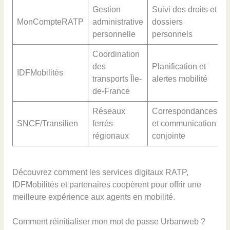
Gestion
Suivi des droits et
MonCompteRATP
administrative
dossiers
m
personnelle
personnels
Coordination
des
Planification et
IDFMobilités
i
transports Île-
alertes mobilité
de-France
Réseaux
Correspondances
SNCF/Transilien
ferrés
et communication
t
régionaux
conjointe
Découvrez comment les services digitaux RATP,
IDFMobilités et partenaires coopèrent pour offrir une
meilleure expérience aux agents en mobilité.
Comment réinitialiser mon mot de passe Urbanweb ?