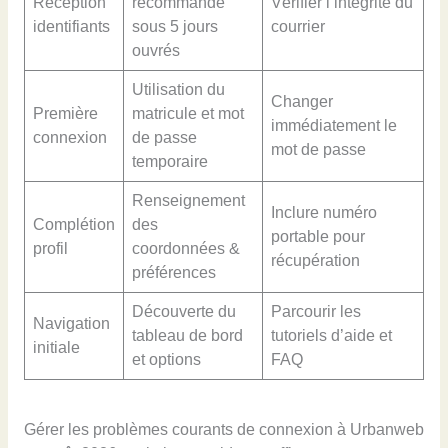
Réception
recommandé
Vérifier l’intégrité du
identifiants
sous 5 jours
courrier
ouvrés
Utilisation du
Changer
Première
matricule et mot
immédiatement le
connexion
de passe
mot de passe
temporaire
Renseignement
Inclure numéro
Complétion
des
portable pour
profil
coordonnées &
récupération
préférences
Découverte du
Parcourir les
Navigation
tableau de bord
tutoriels d’aide et
initiale
et options
FAQ
Gérer les problèmes courants de connexion à Urbanweb