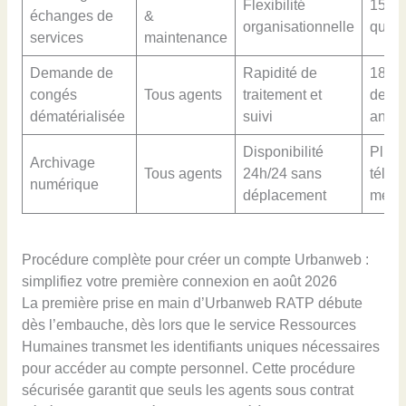
Flexibilité
15 00
échanges de
&
organisationnelle
quoti
services
maintenance
Demande de
Rapidité de
180 
congés
Tous agents
traitement et
dema
dématérialisée
suivi
annue
Disponibilité
Plus 
Archivage
Tous agents
24h/24 sans
téléc
numérique
déplacement
mens
Procédure complète pour créer un compte Urbanweb :
simplifiez votre première connexion en août 2026
La première prise en main d’Urbanweb RATP débute
dès l’embauche, dès lors que le service Ressources
Humaines transmet les identifiants uniques nécessaires
pour accéder au compte personnel. Cette procédure
sécurisée garantit que seuls les agents sous contrat