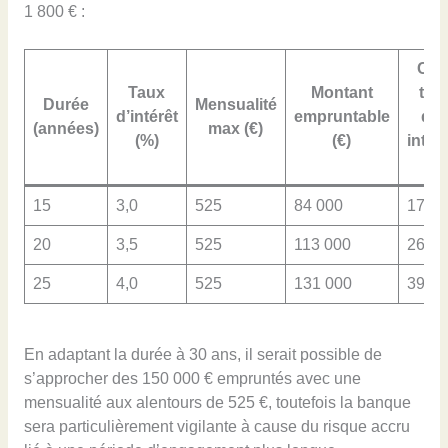
1 800 € :
Coû
Taux
Montant
tota
Durée
Mensualité
d’intérêt
empruntable
de
(années)
max (€)
(%)
(€)
intér
(€)
15
3,0
525
84 000
17 50
20
3,5
525
113 000
26 80
25
4,0
525
131 000
39 50
En adaptant la durée à 30 ans, il serait possible de
s’approcher des 150 000 € empruntés avec une
mensualité aux alentours de 525 €, toutefois la banque
sera particulièrement vigilante à cause du risque accru