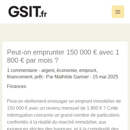
Aller
au
Main
contenu
Men
Peut-on emprunter 150 000 € avec 1
800 € par mois ?
1 commentaire
-
argent
,
économie
,
emprunt
,
financement
,
prêt
- Par
Mathilde Garnier
-
15 mai 2025
Finances
Peut-on réellement envisager un emprunt immobilier de
150 000 € avec un revenu mensuel de 1 800 € ? Cette
interrogation concerne un grand nombre de particuliers
confrontés à la réalité du marché immobilier, aux
exigences strictes des banques, et à la complexité des