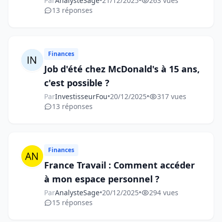
Par
AnalysteSage
•
21/12/2025
•
263 vues
13 réponses
Finances
Job d'été chez McDonald's à 15 ans,
c'est possible ?
Par
InvestisseurFou
•
20/12/2025
•
317 vues
13 réponses
Finances
France Travail : Comment accéder
à mon espace personnel ?
Par
AnalysteSage
•
20/12/2025
•
294 vues
15 réponses