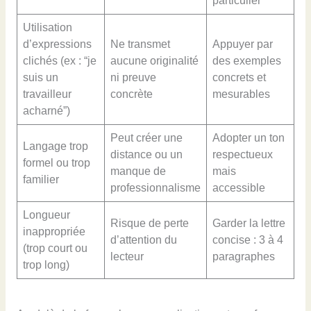
particulier
Utilisation
d’expressions
Ne transmet
Appuyer par
clichés (ex : “je
aucune originalité
des exemples
suis un
ni preuve
concrets et
travailleur
concrète
mesurables
acharné”)
Peut créer une
Adopter un ton
Langage trop
distance ou un
respectueux
formel ou trop
manque de
mais
familier
professionnalisme
accessible
Longueur
Risque de perte
Garder la lettre
inappropriée
d’attention du
concise : 3 à 4
(trop court ou
lecteur
paragraphes
trop long)