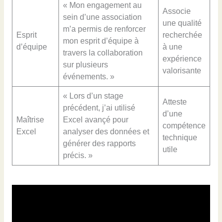
« Mon engagement au
Associe
sein d’une association
une qualité
m’a permis de renforcer
Esprit
recherchée
mon esprit d’équipe à
d’équipe
à une
travers la collaboration
expérience
sur plusieurs
valorisante
événements. »
« Lors d’un stage
Atteste
précédent, j’ai utilisé
d’une
Maîtrise
Excel avançé pour
compétence
Excel
analyser des données et
technique
générer des rapports
utile
précis. »