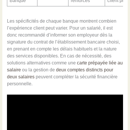
Banque
renforcés
client pre
Les spécificités de chaque banque montrent combien
l’expérience client peut varier. Pour un salarié, il est
donc recommandé d’informer son employeur dès la
signature du contrat de l’établissement bancaire choisi,
en prenant en compte les délais habituels et la nature
des services disponibles. En cas de nécessité, des
solutions alternatives comme une
carte prépayée liée au
salaire
ou la gestion de
deux comptes distincts pour
deux salaires
peuvent compléter la sécurité financière
personnelle.