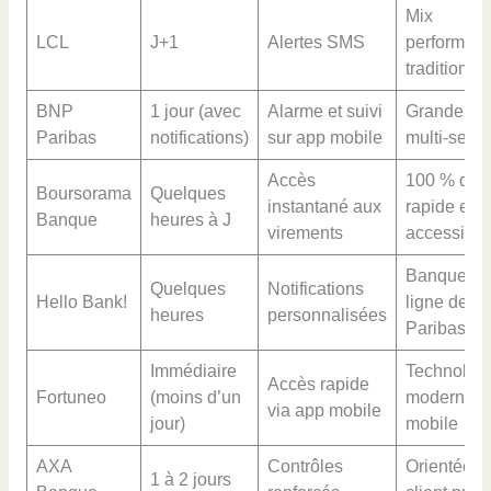
Mix
LCL
J+1
Alertes SMS
performanc
tradition
BNP
1 jour (avec
Alarme et suivi
Grande ba
Paribas
notifications)
sur app mobile
multi-servi
Accès
100 % digit
Boursorama
Quelques
instantané aux
rapide et
Banque
heures à J
virements
accessible
Banque en
Quelques
Notifications
Hello Bank!
ligne de 
heures
personnalisées
Paribas
Immédiaire
Technolog
Accès rapide
Fortuneo
(moins d’un
moderne e
via app mobile
jour)
mobile
AXA
Contrôles
Orientée v
1 à 2 jours