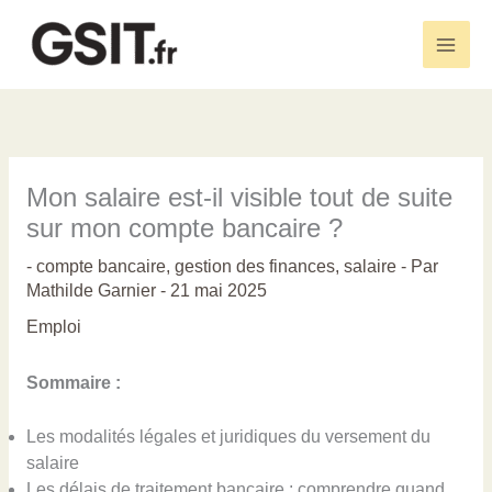
Aller
au
Main
contenu
Men
Mon salaire est-il visible tout de suite
sur mon compte bancaire ?
-
compte bancaire
,
gestion des finances
,
salaire
- Par
Mathilde Garnier
-
21 mai 2025
Emploi
Sommaire :
Les modalités légales et juridiques du versement du
salaire
Les délais de traitement bancaire : comprendre quand