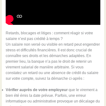
Retards, blocages et litiges : comment réagir si votre
salaire n’est pas crédité à temps ?
Un salaire non versé ou visible en retard peut engendrer
stress et difficultés financières. Il est donc crucial de
connaître ses droits et les démarches adaptées. En
premier lieu, la banque n’a pas le droit de retenir un
virement salarial de manière arbitraire. Si vous
constatez un retard ou une absence de crédit du salaire
sur votre compte, suivez la démarche ci-après :
Vérifier auprès de votre employeur
que le virement a
bien été émis la date prévue. Parfois, une erreur
informatique ou administrative provoque un décalage du