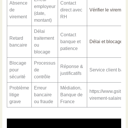
Absence
Contact
employeur
de
direct avec
Vérifier le virement
(date,
virement
RH
montant)
Délai
Contact
Retard
traitement
banque et
Délai et blocage
bancaire
ou
patience
blocage
Blocage
Processus
Réponse &
pour
de
Service client ban
justificatifs
sécurité
contrôle
Problème
Erreur
Médiation,
https://www.gsit.fr/
litige
bancaire
Banque de
virement-salaire/
grave
ou fraude
France