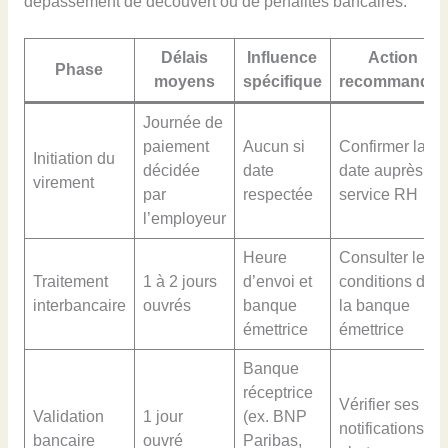
dépassement de découvert ou de pénalités bancaires.
Délais
Influence
Action
Phase
moyens
spécifique
recommandée
Journée de
paiement
Aucun si
Confirmer la
Initiation du
décidée
date
date auprès du
virement
par
respectée
service RH
l’employeur
Heure
Consulter les
Traitement
1 à 2 jours
d’envoi et
conditions de
interbancaire
ouvrés
banque
la banque
émettrice
émettrice
Banque
réceptrice
Vérifier ses
Validation
1 jour
(ex. BNP
notifications et
bancaire
ouvré
Paribas,