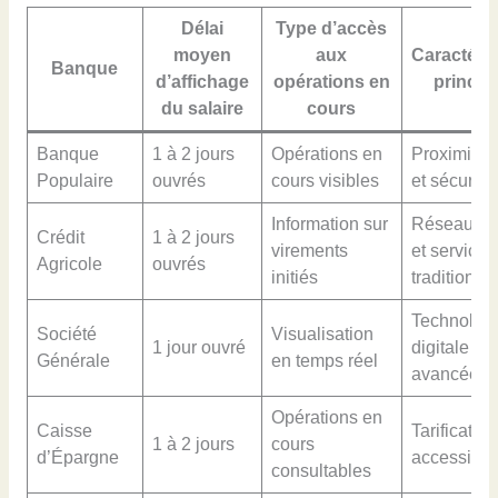
Délai
Type d’accès
moyen
aux
Caractéris
Banque
d’affichage
opérations en
princip
du salaire
cours
Banque
1 à 2 jours
Opérations en
Proximité c
Populaire
ouvrés
cours visibles
et sécurité
Information sur
Réseau ét
Crédit
1 à 2 jours
virements
et services
Agricole
ouvrés
initiés
traditionne
Technolog
Société
Visualisation
1 jour ouvré
digitale
Générale
en temps réel
avancée
Opérations en
Caisse
Tarification
1 à 2 jours
cours
d’Épargne
accessible
consultables