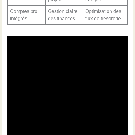
Comptes pro
Gestion claire
Optimisation des
intégrés
des finances
flux de trésorerie