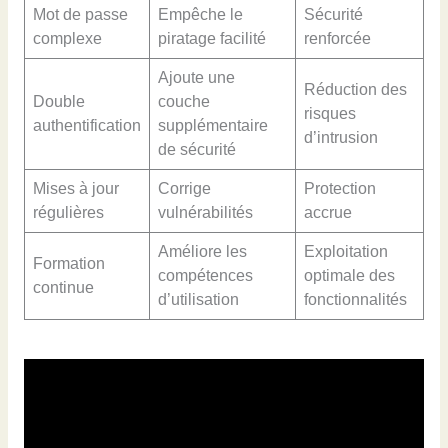
Mot de passe
Empêche le
Sécurité
complexe
piratage facilité
renforcée
Ajoute une
Réduction des
Double
couche
risques
authentification
supplémentaire
d’intrusion
de sécurité
Mises à jour
Corrige
Protection
régulières
vulnérabilités
accrue
Améliore les
Exploitation
Formation
compétences
optimale des
continue
d’utilisation
fonctionnalités