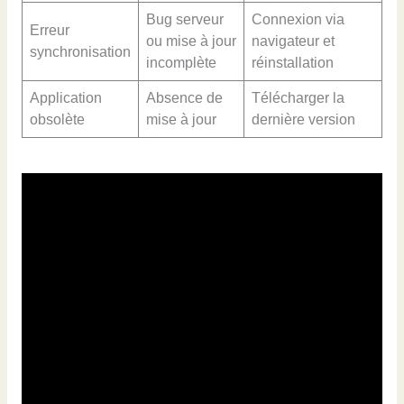
Bug serveur
Connexion via
Erreur
ou mise à jour
navigateur et
synchronisation
incomplète
réinstallation
Application
Absence de
Télécharger la
obsolète
mise à jour
dernière version