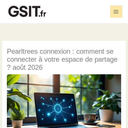
Aller
au
Main
contenu
Men
Pearltrees connexion : comment se
connecter à votre espace de partage
? août 2026