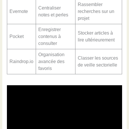
Rassembler
Centraliser
Evernote
recherches sur un
notes et perles
projet
Enregistrer
Stocker articles à
Pocket
contenus à
lire ultérieurement
consulter
Organisation
Classer les sources
Raindrop.io
avancée des
de veille sectorielle
favoris