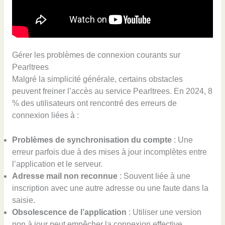
Gérer les problèmes de connexion courants sur
Pearltrees
Malgré la simplicité générale, certains obstacles
peuvent freiner l’accès au service Pearltrees. En 2024, 8
% des utilisateurs ont rencontré des erreurs de
connexion liées à :
Problèmes de synchronisation du compte
: Une
erreur parfois due à des mises à jour incomplètes entre
l’application et le serveur.
Adresse mail non reconnue
: Souvent liée à une
inscription avec une autre adresse ou une faute dans la
saisie.
Obsolescence de l’application
: Utiliser une version
non à jour peut empêcher la connexion effective.