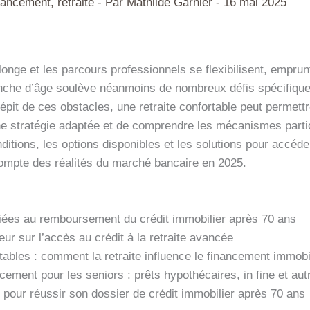
nancement
,
retraité
- Par
Mathilde Garnier
-
16 mai 2025
llonge et les parcours professionnels se flexibilisent, empru
anche d’âge soulève néanmoins de nombreux défis spécifiques
dépit de ces obstacles, une retraite confortable peut permettr
une stratégie adaptée et de comprendre les mécanismes partic
ditions, les options disponibles et les solutions pour accéd
compte des réalités du marché bancaire en 2025.
s liées au remboursement du crédit immobilier après 70 ans
ur sur l’accès au crédit à la retraite avancée
ables : comment la retraite influence le financement immobi
ncement pour les seniors : prêts hypothécaires, in fine et aut
s pour réussir son dossier de crédit immobilier après 70 ans