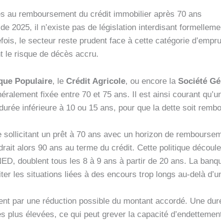
iées au remboursement du crédit immobilier après 70 ans
e 2025, il n’existe pas de législation interdisant formellemen
ois, le secteur reste prudent face à cette catégorie d’empr
t le risque de décès accru.
que Populaire
, le
Crédit Agricole
, ou encore la
Société Gé
néralement fixée entre 70 et 75 ans. Il est ainsi courant qu
 durée inférieure à 10 ou 15 ans, pour que la dette soit rembo
sollicitant un prêt à 70 ans avec un horizon de remboursem
drait alors 90 ans au terme du crédit. Cette politique découl
INED, doublent tous les 8 à 9 ans à partir de 20 ans. La banq
ter les situations liées à des encours trop longs au-delà d’u
nt par une réduction possible du montant accordé. Une duré
 plus élevées, ce qui peut grever la capacité d’endettemen