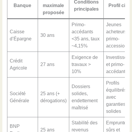
Conditions
Banque
maximale
Profil cible
principales
proposée
Primo-
Jeunes
Caisse
accédants
acheteurs
30 ans
d’Épargne
<35 ans, taux
primo-
~4,15%
accession
Exigence de
Investisseur
Crédit
27 ans
travaux >
et primo-
Agricole
10%
accédants
Profils
Dossiers
équilibrés
Société
25 ans (+
solides,
avec
Générale
dérogations)
endettement
garanties
maîtrisé
solides
Stabilité des
Emprunteur
BNP
25 ans
revenus
sûrs et