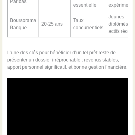
Paribas
essentielle
expérimenté
Jeunes
Boursorama
Taux
20-25 ans
diplômés et
Banque
concurrentiels
actifs récent
L’une des clés pour bénéficier d’un tel prêt reste de
présenter un dossier irréprochable : revenus stables,
apport personnel significatif, et bonne gestion financière.