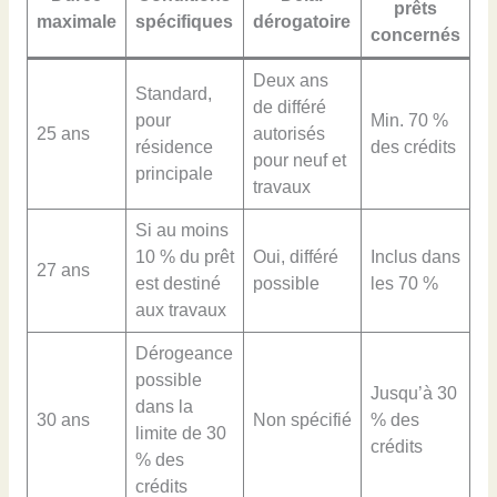
prêts
maximale
spécifiques
dérogatoire
concernés
Deux ans
Standard,
de différé
pour
Min. 70 %
25 ans
autorisés
résidence
des crédits
pour neuf et
principale
travaux
Si au moins
10 % du prêt
Oui, différé
Inclus dans
27 ans
est destiné
possible
les 70 %
aux travaux
Dérogeance
possible
Jusqu’à 30
dans la
30 ans
Non spécifié
% des
limite de 30
crédits
% des
crédits