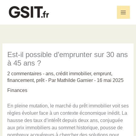
Aller
au
Main
contenu
Men
Est-il possible d’emprunter sur 30 ans
à 45 ans ?
2 commentaires
-
ans
,
crédit immobilier
,
emprunt
,
financement
,
prêt
- Par
Mathilde Garnier
-
16 mai 2025
Finances
En pleine mutation, le marché du prêt immobilier voit ses
règles évoluer face à un contexte économique inédit. La
hausse des taux d’intérêt depuis deux ans, conjuguée
aux prix immobiliers au sommet historique, pousse de
nombreux acquéreurs à chercher des solutions pour