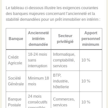
Le tableau ci-dessous illustre les exigences courantes
des banques majeures concernant l’ancienneté et la
stabilité demandées pour un prêt immobilier en intérim :
Ancienneté
Apport
Secteur
Banque
intérim
personnel
privilégié
demandée
minimum
18-24 mois
Informatique,
Crédit
sans
comptabilité,
10 %
Agricole
interruption
services
BTP,
Société
Minimum 18
industrie,
10 %
Générale
mois
hôtellerie
24 mois
Banque
Commerces,
consécutifs
10 %
Postale
services
conseillés