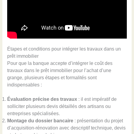
Étapes et conditions pour intégrer les travaux dans un
prêt immobilier
Pour que la banque accepte d’intégrer le coût des
travaux dans le prêt immobilier pour l’achat d’une
grange, plusieurs étapes et formalités sont
indispensables :
Évaluation précise des travaux
: il est impératif de
solliciter plusieurs devis détaillés des artisans ou
entreprises spécialisées.
Montage du dossier bancaire
: présentation du projet
d’acquisition-rénovation avec descriptif technique, devis