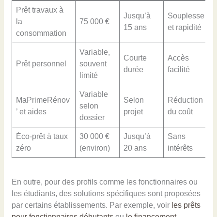
Prêt travaux à
Jusqu’à
Souplesse
T
la
75 000 €
15 ans
et rapidité
p
consommation
Variable,
Courte
Accès
M
Prêt personnel
souvent
durée
facilité
f
limité
Variable
C
MaPrimeRénov
Selon
Réduction
selon
l
’ et aides
projet
du coût
dossier
r
Éco-prêt à taux
30 000 €
Jusqu’à
Sans
T
zéro
(environ)
20 ans
intérêts
s
En outre, pour des profils comme les fonctionnaires ou
les étudiants, des solutions spécifiques sont proposées
par certains établissements. Par exemple, voir
les prêts
pour fonctionnaires débutants
ou
le financement