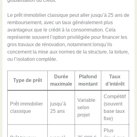
globalisation du crédit.
Le prêt immobilier classique peut aller jusqu’à 25 ans de
remboursement, avec un taux généralement plus
avantageux que le crédit à la consommation. Cela
représente souvent l’option privilégiée pour financer les
gros travaux de rénovation, notamment lorsqu’ils
concernent la mise aux normes de la structure, la toiture,
ou l’isolation complète.
Durée
Plafond
Taux
C
Type de prêt
maximale
montant
d’intérêt
p
Compétitif
Variable
Jus
Prêt immobilier
jusqu’à
(souvent
selon
tr
classique
25 ans
base taux
projet
ga
fixe)
Plus
Pe