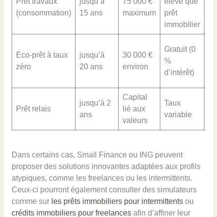
Prêt travaux
jusqu’à
75 000 €
élevé que
af
(consommation)
15 ans
maximum
prêt
no
immobilier
Tr
Gratuit (0
Éco-prêt à taux
jusqu’à
30 000 €
d’
%
zéro
20 ans
environ
d’
d’intérêt)
un
Capital
Ve
jusqu’à 2
Taux
Prêt relais
lié aux
au
ans
variable
valeurs
ga
Dans certains cas, Smaïl Finance ou ING peuvent
proposer des solutions innovantes adaptées aux profils
atypiques, comme les freelances ou les intermittents.
Ceux-ci pourront également consulter des simulateurs
comme sur
les prêts immobiliers pour intermittents
ou
crédits immobiliers pour freelances
afin d’affiner leur