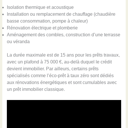
Isolation thermique et acoustique
Installation ou remplacement de chauffage (chaudière
basse consommation, pompe à chaleur)
Rénovation électrique et plomberie
Aménagement des combles, construction d’une terrasse
ou véranda
La durée maximale est de 15 ans pour les prêts travaux,
avec un plafond à 75 000 €, au-delà duquel le crédit
devient immobilier. Par ailleurs, certains prêts
spécialisés comme l’éco-prêt à taux zéro sont dédiés
aux rénovations énergétiques et sont cumulables avec
un prêt immobilier classique.