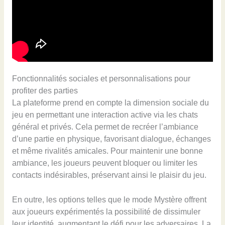
Fonctionnalités sociales et personnalisations pour
profiter des parties
La plateforme prend en compte la dimension sociale du
jeu en permettant une interaction active via les chats
général et privés. Cela permet de recréer l’ambiance
d’une partie en physique, favorisant dialogue, échanges
et même rivalités amicales. Pour maintenir une bonne
ambiance, les joueurs peuvent bloquer ou limiter les
contacts indésirables, préservant ainsi le plaisir du jeu.
En outre, les options telles que le mode Mystère offrent
aux joueurs expérimentés la possibilité de dissimuler
leur identité, augmentant le défi pour les adversaires. La