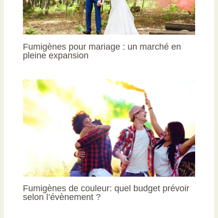
Fumigènes pour mariage : un marché en
pleine expansion
Fumigènes de couleur: quel budget prévoir
selon l’évènement ?