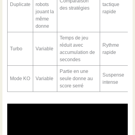
Comparaison
Duplicate
robots
tactique
des stratégies
jouant la
rapide
même
donne
Temps de jeu
réduit avec
Rythme
Turbo
Variable
accumulation de
rapide
secondes
Partie en une
Suspense
Mode KO
Variable
seule donne au
intense
score serré