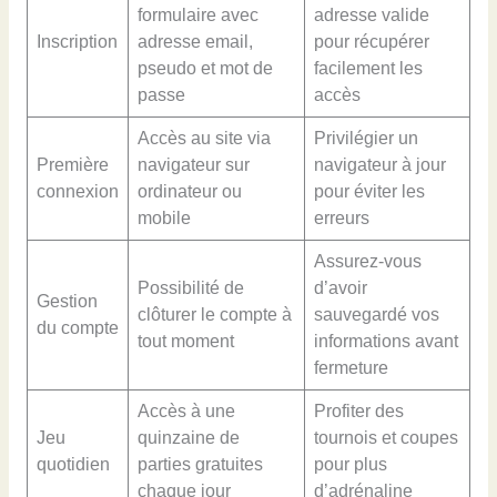
formulaire avec
adresse valide
Inscription
adresse email,
pour récupérer
pseudo et mot de
facilement les
passe
accès
Accès au site via
Privilégier un
Première
navigateur sur
navigateur à jour
connexion
ordinateur ou
pour éviter les
mobile
erreurs
Assurez-vous
Possibilité de
d’avoir
Gestion
clôturer le compte à
sauvegardé vos
du compte
tout moment
informations avant
fermeture
Accès à une
Profiter des
Jeu
quinzaine de
tournois et coupes
quotidien
parties gratuites
pour plus
chaque jour
d’adrénaline