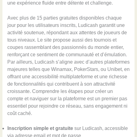
une expérience fluide entre détente et challenge.
Avec plus de 15 parties gratuites disponibles chaque
jour pour les utilisateurs inscrits, Ludicash garantit une
activité soutenue, répondant aux attentes de joueurs de
tous niveaux. Le site propose aussi des tournois et
coupes rassemblant des passionnés du monde entier,
renforçant ce sentiment de communauté et d’émulation.
Par ailleurs, Ludicash s’aligne avec d’autres plateformes
majeures telles que Winamax, PokerStars, ou Unibet, en
offrant une accessibilité multiplateforme et une richesse
de fonctionnalités qui contribuent à son attractivité
croissante. Comprendre les étapes pour créer un
compte et naviguer sur la plateforme est un premier pas
essentiel pour rejoindre ce réseau, sans engagement ni
coût caché.
Inscription simple et gratuite
sur Ludicash, accessible
via adresse email et mot de passe