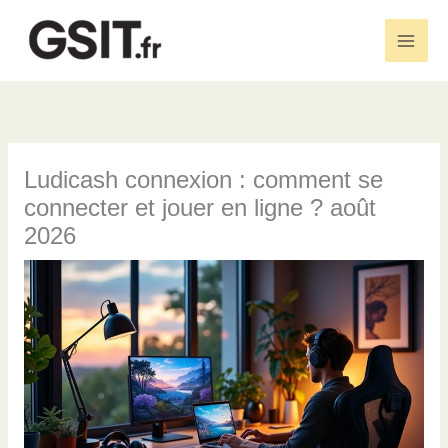
Aller
au
Main
contenu
Men
Ludicash connexion : comment se
connecter et jouer en ligne ? août
2026