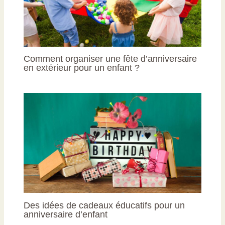
Comment organiser une fête d’anniversaire
en extérieur pour un enfant ?
Des idées de cadeaux éducatifs pour un
anniversaire d’enfant