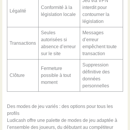
Jeu via VPN
Conformité à la
interdit pour
Légalité
législation locale
contourner la
législation
Seules
Messages
autorisées si
d’erreur
Transactions
absence d’erreur
empêchent toute
sur le site
transaction
Suppression
Fermeture
définitive des
Clôture
possible à tout
données
moment
personnelles
Des modes de jeu variés : des options pour tous les
profils
Ludicash offre une palette de modes de jeu adaptée à
l’ensemble des joueurs, du débutant au compétiteur