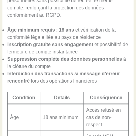
personnelles sans possibilité de recréer le même
compte, renforçant la protection des données
conformément au RGPD.
Âge minimum requis : 18 ans
et vérification de la
conformité légale liée au pays de résidence
Inscription gratuite sans engagement
et possibilité de
fermeture de compte instantanée
Suppression complète des données personnelles
à
la clôture du compte
Interdiction des transactions si message d’erreur
rencontré
lors des opérations financières
Condition
Details
Conséquence
Accès refusé en
Âge
18 ans minimum
cas de non-
respect