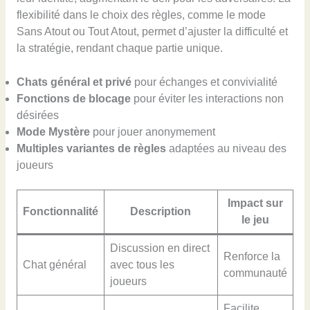
flexibilité dans le choix des règles, comme le mode
Sans Atout ou Tout Atout, permet d’ajuster la difficulté et
la stratégie, rendant chaque partie unique.
Chats général et privé
pour échanges et convivialité
Fonctions de blocage
pour éviter les interactions non
désirées
Mode Mystère
pour jouer anonymement
Multiples variantes de règles
adaptées au niveau des
joueurs
Impact sur
Fonctionnalité
Description
le jeu
Discussion en direct
Renforce la
Chat général
avec tous les
communauté
joueurs
Facilite