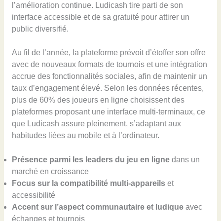
l’amélioration continue. Ludicash tire parti de son
interface accessible et de sa gratuité pour attirer un
public diversifié.
Au fil de l’année, la plateforme prévoit d’étoffer son offre
avec de nouveaux formats de tournois et une intégration
accrue des fonctionnalités sociales, afin de maintenir un
taux d’engagement élevé. Selon les données récentes,
plus de 60% des joueurs en ligne choisissent des
plateformes proposant une interface multi-terminaux, ce
que Ludicash assure pleinement, s’adaptant aux
habitudes liées au mobile et à l’ordinateur.
Présence parmi les leaders du jeu en ligne
dans un
marché en croissance
Focus sur la compatibilité multi-appareils
et
accessibilité
Accent sur l’aspect communautaire et ludique
avec
échanges et tournois