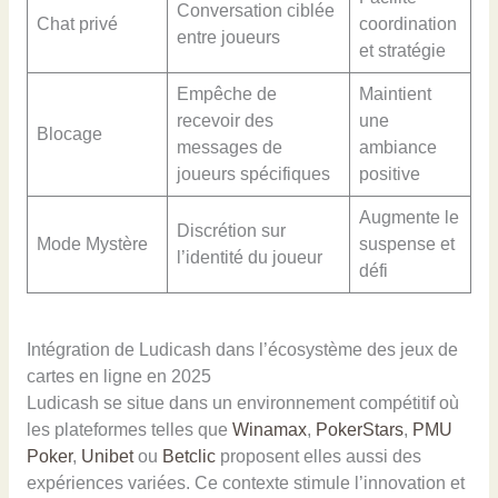
Conversation ciblée
Chat privé
coordination
entre joueurs
et stratégie
Empêche de
Maintient
recevoir des
une
Blocage
messages de
ambiance
joueurs spécifiques
positive
Augmente le
Discrétion sur
Mode Mystère
suspense et
l’identité du joueur
défi
Intégration de Ludicash dans l’écosystème des jeux de
cartes en ligne en 2025
Ludicash se situe dans un environnement compétitif où
les plateformes telles que
Winamax
,
PokerStars
,
PMU
Poker
,
Unibet
ou
Betclic
proposent elles aussi des
expériences variées. Ce contexte stimule l’innovation et