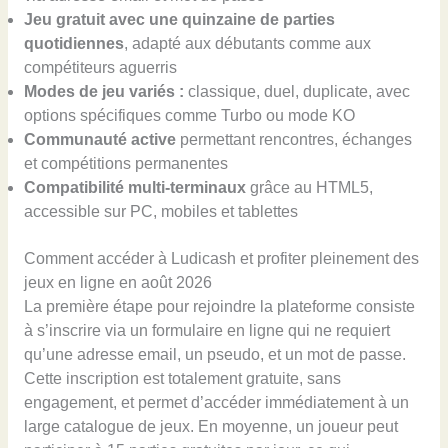
Jeu gratuit avec une quinzaine de parties
quotidiennes
, adapté aux débutants comme aux
compétiteurs aguerris
Modes de jeu variés :
classique, duel, duplicate, avec
options spécifiques comme Turbo ou mode KO
Communauté active
permettant rencontres, échanges
et compétitions permanentes
Compatibilité multi-terminaux
grâce au HTML5,
accessible sur PC, mobiles et tablettes
Comment accéder à Ludicash et profiter pleinement des
jeux en ligne en août 2026
La première étape pour rejoindre la plateforme consiste
à s’inscrire via un formulaire en ligne qui ne requiert
qu’une adresse email, un pseudo, et un mot de passe.
Cette inscription est totalement gratuite, sans
engagement, et permet d’accéder immédiatement à un
large catalogue de jeux. En moyenne, un joueur peut