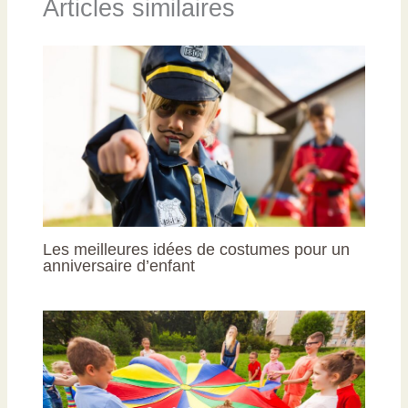
Articles similaires
Les meilleures idées de costumes pour un
anniversaire d’enfant