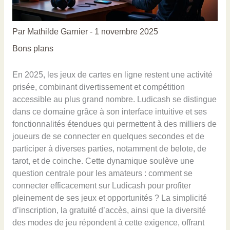
Par
Mathilde Garnier
-
1 novembre 2025
Bons plans
En 2025, les jeux de cartes en ligne restent une activité
prisée, combinant divertissement et compétition
accessible au plus grand nombre. Ludicash se distingue
dans ce domaine grâce à son interface intuitive et ses
fonctionnalités étendues qui permettent à des milliers de
joueurs de se connecter en quelques secondes et de
participer à diverses parties, notamment de belote, de
tarot, et de coinche. Cette dynamique soulève une
question centrale pour les amateurs : comment se
connecter efficacement sur Ludicash pour profiter
pleinement de ses jeux et opportunités ? La simplicité
d’inscription, la gratuité d’accès, ainsi que la diversité
des modes de jeu répondent à cette exigence, offrant