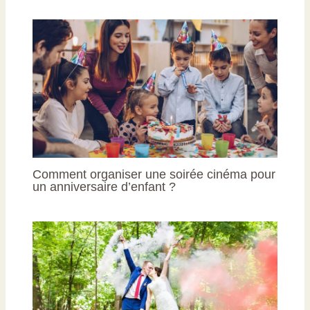
Comment organiser une soirée cinéma pour
un anniversaire d’enfant ?