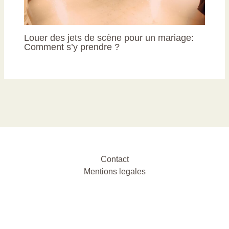
Louer des jets de scène pour un mariage:
Comment s’y prendre ?
Contact
Mentions legales