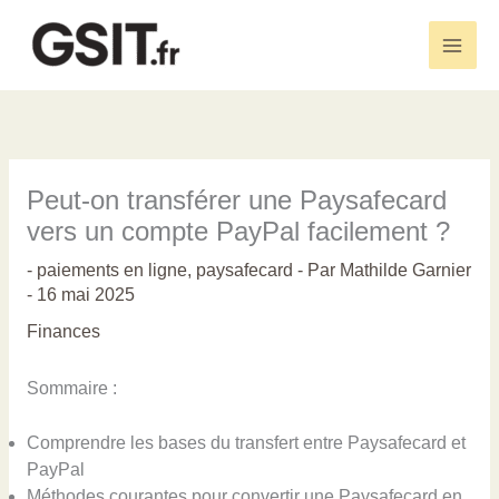
Aller
au
Main
contenu
Men
Peut-on transférer une Paysafecard
vers un compte PayPal facilement ?
-
paiements en ligne
,
paysafecard
- Par
Mathilde Garnier
-
16 mai 2025
Finances
Sommaire :
Comprendre les bases du transfert entre Paysafecard et
PayPal
Méthodes courantes pour convertir une Paysafecard en