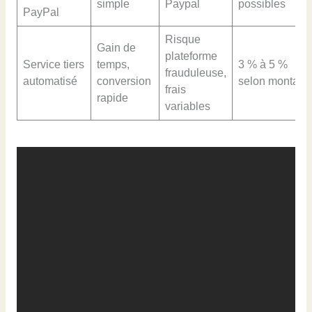
simple
Paypal
possibles
PayPal
Risque
Gain de
plateforme
Service tiers
temps,
3 % à 5 %
frauduleuse,
automatisé
conversion
selon montant
frais
rapide
variables