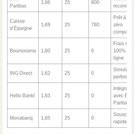
1,66
25
800
Paribas
reconnu
Prêt à tau
Caisse
1,69
25
780
zéro
d’Épargne
compatib
Frais rédu
Boursorama
1,60
25
0
100% en
ligne
Simulate
ING Direct
1,62
25
0
performan
Intégratio
Hello Bank!
1,63
25
0
avec BN
Paribas
Souscript
Monabanq
1,65
25
0
rapide