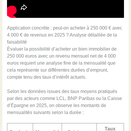
Application concrète : peut-on acheter à 250 000 € avec
4 000 € de revenus en 2025 ? Analyse détaillée de la
faisabilité
Évaluer la possibilité d’acheter un bien immobilier de
250 000 euros avec un revenu mensuel net de 4 000
euros requiert une analyse fine de la mensualité que
cela représente sur différentes durées d’emprunt,
compte tenu des taux d’intérêt actuels.
Selon les données issues des taux moyens pratiqués
par des acteurs comme LCL, BNP Paribas ou la Caisse
d’Épargne en 2025, on observe les montants de
mensualités suivants selon la durée :
Taux