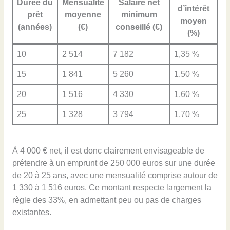
Durée du
Mensualité
Salaire net
d’intérêt
prêt
moyenne
minimum
moyen
(années)
(€)
conseillé (€)
(%)
10
2 514
7 182
1,35 %
15
1 841
5 260
1,50 %
20
1 516
4 330
1,60 %
25
1 328
3 794
1,70 %
À 4 000 € net, il est donc clairement envisageable de
prétendre à un emprunt de 250 000 euros sur une durée
de 20 à 25 ans, avec une mensualité comprise autour de
1 330 à 1 516 euros. Ce montant respecte largement la
règle des 33%, en admettant peu ou pas de charges
existantes.