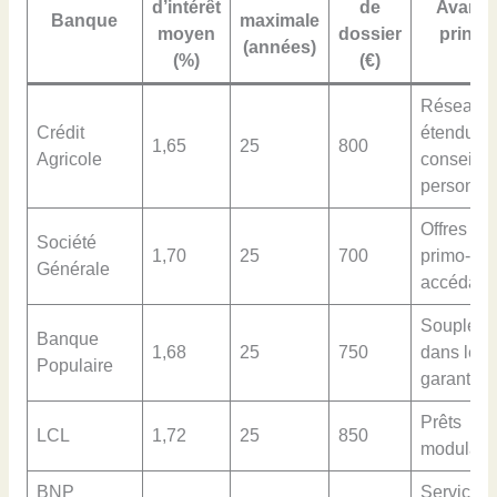
d’intérêt
de
Avanta
Banque
maximale
moyen
dossier
princip
(années)
(%)
(€)
Réseau
Crédit
étendu,
1,65
25
800
Agricole
conseils
personnal
Offres po
Société
1,70
25
700
primo-
Générale
accédant
Soupless
Banque
1,68
25
750
dans les
Populaire
garanties
Prêts
LCL
1,72
25
850
modulabl
BNP
Service cl