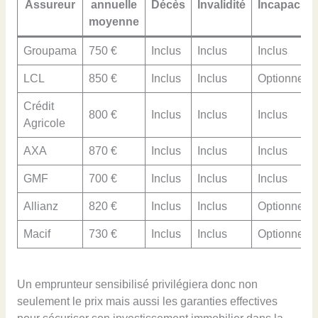
Assureur
annuelle
Décès
Invalidité
Incapacité
moyenne
Groupama
750 €
Inclus
Inclus
Inclus
LCL
850 €
Inclus
Inclus
Optionnel
Crédit
800 €
Inclus
Inclus
Inclus
Agricole
AXA
870 €
Inclus
Inclus
Inclus
GMF
700 €
Inclus
Inclus
Inclus
Allianz
820 €
Inclus
Inclus
Optionnel
Macif
730 €
Inclus
Inclus
Optionnel
Un emprunteur sensibilisé privilégiera donc non
seulement le prix mais aussi les garanties effectives