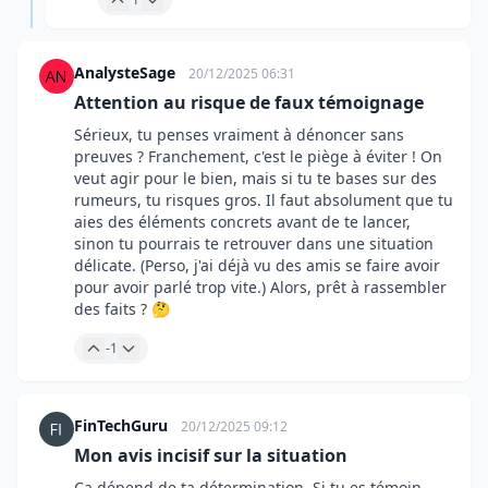
AnalysteSage
20/12/2025 06:31
Attention au risque de faux témoignage
Sérieux, tu penses vraiment à dénoncer sans
preuves ? Franchement, c'est le piège à éviter ! On
veut agir pour le bien, mais si tu te bases sur des
rumeurs, tu risques gros. Il faut absolument que tu
aies des éléments concrets avant de te lancer,
sinon tu pourrais te retrouver dans une situation
délicate. (Perso, j'ai déjà vu des amis se faire avoir
pour avoir parlé trop vite.) Alors, prêt à rassembler
des faits ? 🤔
-1
FinTechGuru
20/12/2025 09:12
Mon avis incisif sur la situation
Ça dépend de ta détermination. Si tu es témoin