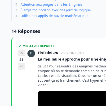
Attention aux pièges dans les énigmes
6.
Élargis ton horizon avec des jeux de logique
7.
Utilise des applis de puzzle mathématique
8.
14 Réponses
MEILLEURE RÉPONSE
FinTechGuru
23/12/2025 06:07
La meilleure approche pour une é
21
Salut ! Pour résoudre des énigmes mathéma
énigme où on te demande combien de cubes
La clé, c'est de visualiser. Dessiner un sch
souvent ça et franchement, c'est hyper effic
vidéo :