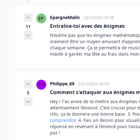
EpargneMalin
23/12/2025 07:38
Entraîne-toi avec des énigmes
11
N’oublie pas que les énigmes mathématique
vraiment être un moyen amusant d'appren
chaque semaine. Ça te permettra de muscle
m’aide à garder ma tête au frais dans mon 
Philippe_69
23/12/2025 06:19
Comment s'attaquer aux énigmes 
5
Hey ! T'as envie de te mettre aux énigmes m
attentivement l’énoncé. C'est crucial pour é
clés, ça te donnera une bonne base. 3. Po
comprendre
. 4. Fais un dessin pour visuali
réponse en revenant à l'énoncé pour t'assu
pas !