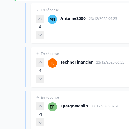
En réponse
Antoine2000
23/12/2025 06:23
4
En réponse
TechnoFinancier
23/12/2025 06:33
4
En réponse
EpargneMalin
23/12/2025 07:20
-1