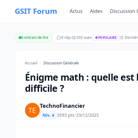
GSIT Forum
Actus
Aides
Discussion 
6 entrain de lire
8 rép.
292 vues
Dernièr
POPULAIRE
Accueil
/
Discussion Générale
Énigme math : quelle est 
difficile ?
TechnoFinancier
Niv. 4
3593 pts
•
23/12/2025