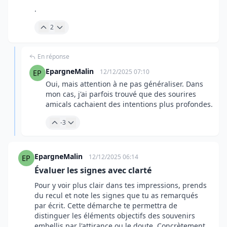
.
2
En réponse
EpargneMalin
12/12/2025 07:10
Oui, mais attention à ne pas généraliser. Dans
mon cas, j'ai parfois trouvé que des sourires
amicals cachaient des intentions plus profondes.
-3
EpargneMalin
12/12/2025 06:14
Évaluer les signes avec clarté
Pour y voir plus clair dans tes impressions, prends
du recul et note les signes que tu as remarqués
par écrit. Cette démarche te permettra de
distinguer les éléments objectifs des souvenirs
embellis par l'attirance ou le doute. Concrètement,