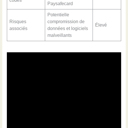
codes
Paysafecard
Potentielle
Risques
compromission de
Élevé
associés
données et logiciels
malveillants