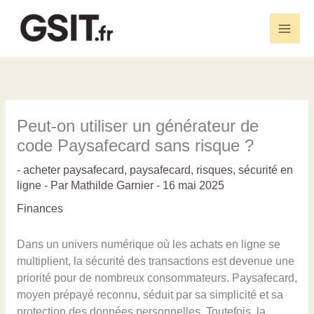
Aller
au
Main
contenu
Men
Peut-on utiliser un générateur de
code Paysafecard sans risque ?
-
acheter paysafecard
,
paysafecard
,
risques
,
sécurité en
ligne
- Par
Mathilde Garnier
-
16 mai 2025
Finances
Dans un univers numérique où les achats en ligne se
multiplient, la sécurité des transactions est devenue une
priorité pour de nombreux consommateurs. Paysafecard,
moyen prépayé reconnu, séduit par sa simplicité et sa
protection des données personnelles. Toutefois, la