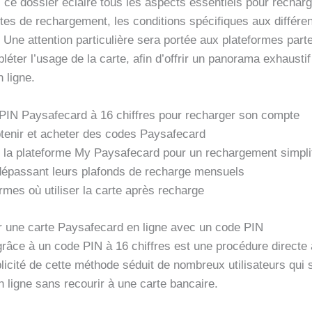
 ce dossier éclaire tous les aspects essentiels pour recharg
tes de rechargement, les conditions spécifiques aux différe
ne attention particulière sera portée aux plateformes part
ter l’usage de la carte, afin d’offrir un panorama exhaustif 
 ligne.
 PIN Paysafecard à 16 chiffres pour recharger son compte
obtenir et acheter des codes Paysafecard
 de la plateforme My Paysafecard pour un rechargement simpli
s dépassant leurs plafonds de recharge mensuels
rmes où utiliser la carte après recharge
r une carte Paysafecard en ligne avec un code PIN
âce à un code PIN à 16 chiffres est une procédure directe ac
plicité de cette méthode séduit de nombreux utilisateurs qui
n ligne sans recourir à une carte bancaire.