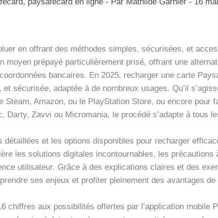
fecard
,
paysafecard en ligne
- Par
Mathilde Garnier
-
16 ma
luer en offrant des méthodes simples, sécurisées, et access
moyen prépayé particulièrement prisé, offrant une alternati
s coordonnées bancaires. En 2025, recharger une carte Pays
e, et sécurisée, adaptée à de nombreux usages. Qu’il s’agis
Steam, Amazon, ou le PlayStation Store, ou encore pour fac
, Darty, Zavvi ou Micromania, le procédé s’adapte à tous les
 détaillées et les options disponibles pour recharger effic
ère les solutions digitales incontournables, les précautions 
ience utilisateur. Grâce à des explications claires et des e
mprendre ses enjeux et profiter pleinement des avantages d
16 chiffres aux possibilités offertes par l’application mobile