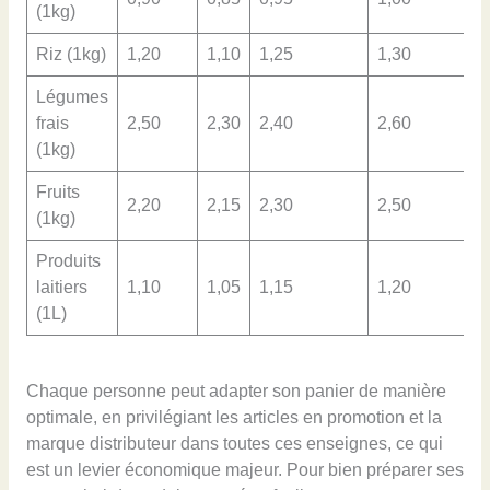
(1kg)
Riz (1kg)
1,20
1,10
1,25
1,30
1
Légumes
frais
2,50
2,30
2,40
2,60
2
(1kg)
Fruits
2,20
2,15
2,30
2,50
2
(1kg)
Produits
laitiers
1,10
1,05
1,15
1,20
1
(1L)
Chaque personne peut adapter son panier de manière
optimale, en privilégiant les articles en promotion et la
marque distributeur dans toutes ces enseignes, ce qui
est un levier économique majeur. Pour bien préparer ses