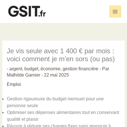
Aller
au
Main
contenu
Men
Je vis seule avec 1 400 € par mois :
voici comment je m’en sors (ou pas)
-
argent
,
budget
,
économie
,
gestion financière
- Par
Mathilde Garnier
-
22 mai 2025
Emploi
Gestion rigoureuse du budget mensuel pour une
personne seule
Optimiser ses dépenses alimentaires tout en conservant
qualité et plaisir
Réussir à réduire ses charges fixes sans renoncer à