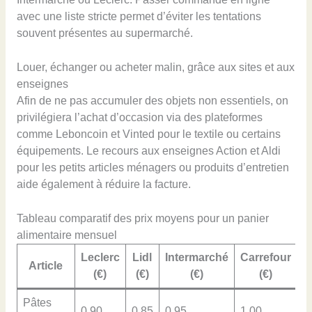
avec une liste stricte permet d’éviter les tentations
souvent présentes au supermarché.
Louer, échanger ou acheter malin, grâce aux sites et aux
enseignes
Afin de ne pas accumuler des objets non essentiels, on
privilégiera l’achat d’occasion via des plateformes
comme Leboncoin et Vinted pour le textile ou certains
équipements. Le recours aux enseignes Action et Aldi
pour les petits articles ménagers ou produits d’entretien
aide également à réduire la facture.
Tableau comparatif des prix moyens pour un panier
alimentaire mensuel
Leclerc
Lidl
Intermarché
Carrefour
A
Article
(€)
(€)
(€)
(€)
A
Pâtes
0,90
0,85
0,95
1,00
0