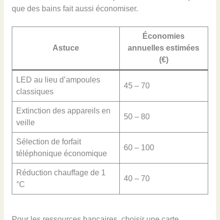
que des bains fait aussi économiser.
Économies
Astuce
annuelles estimées
(€)
LED au lieu d’ampoules
45 – 70
classiques
Extinction des appareils en
50 – 80
veille
Sélection de forfait
60 – 100
téléphonique économique
Réduction chauffage de 1
40 – 70
°C
Pour les ressources bancaires, choisir une carte