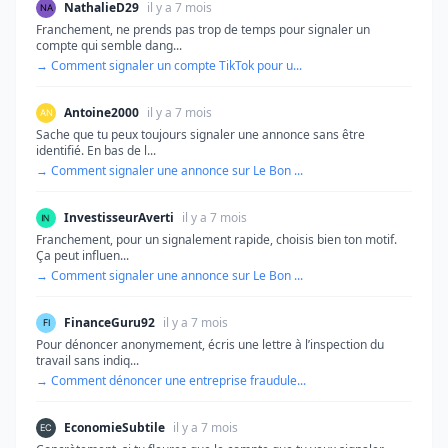
NathalieD29
il y a 7 mois
Franchement, ne prends pas trop de temps pour signaler un
compte qui semble dang...
→ Comment signaler un compte TikTok pour u...
Antoine2000
il y a 7 mois
Sache que tu peux toujours signaler une annonce sans être
identifié. En bas de l...
→ Comment signaler une annonce sur Le Bon ...
InvestisseurAverti
il y a 7 mois
Franchement, pour un signalement rapide, choisis bien ton motif.
Ça peut influen...
→ Comment signaler une annonce sur Le Bon ...
FinanceGuru92
il y a 7 mois
Pour dénoncer anonymement, écris une lettre à l’inspection du
travail sans indiq...
→ Comment dénoncer une entreprise fraudule...
EconomieSubtile
il y a 7 mois