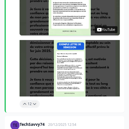
YouTube
12
TechSavvy74
20/12/2025 12:54