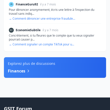
FinanceGuru92
il y a 7 mois
Pour dénoncer anonymement, écris une lettre à l’inspection du
travail sans indiq...
→ Comment dénoncer une entreprise fraudule...
EconomieSubtile
il y a 7 mois
Concrètement, si tu fleures que le compte que tu veux signaler
pourrait causer p...
→ Comment signaler un compte TikTok pour u...
Explorez plus de discussions
Finances
GSIT Forum