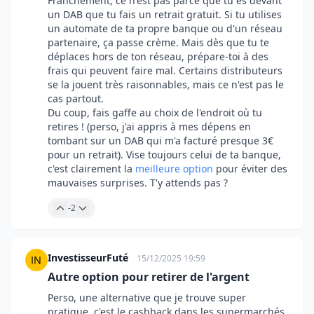
Franchement, ce n'est pas parce que tu es devant
un DAB que tu fais un retrait gratuit. Si tu utilises
un automate de ta propre banque ou d'un réseau
partenaire, ça passe crème. Mais dès que tu te
déplaces hors de ton réseau, prépare-toi à des
frais qui peuvent faire mal. Certains distributeurs
se la jouent très raisonnables, mais ce n'est pas le
cas partout.
Du coup, fais gaffe au choix de l'endroit où tu
retires ! (perso, j'ai appris à mes dépens en
tombant sur un DAB qui m'a facturé presque 3€
pour un retrait). Vise toujours celui de ta banque,
c'est clairement la
meilleure option
pour éviter des
mauvaises surprises. T'y attends pas ?
-2
InvestisseurFuté
15/12/2025 19:59
Autre option pour retirer de l'argent
Perso, une alternative que je trouve super
pratique, c'est le cashback dans les supermarchés.