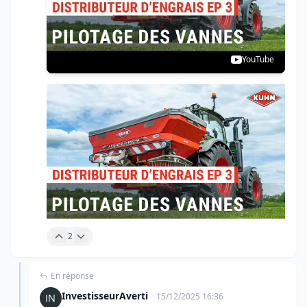
YouTube
2
En réponse
InvestisseurAverti
15/12/2025 16:36