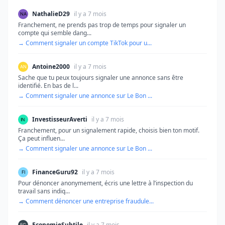
NathalieD29
il y a 7 mois
Franchement, ne prends pas trop de temps pour signaler un
compte qui semble dang...
→ Comment signaler un compte TikTok pour u...
Antoine2000
il y a 7 mois
Sache que tu peux toujours signaler une annonce sans être
identifié. En bas de l...
→ Comment signaler une annonce sur Le Bon ...
InvestisseurAverti
il y a 7 mois
Franchement, pour un signalement rapide, choisis bien ton motif.
Ça peut influen...
→ Comment signaler une annonce sur Le Bon ...
FinanceGuru92
il y a 7 mois
Pour dénoncer anonymement, écris une lettre à l’inspection du
travail sans indiq...
→ Comment dénoncer une entreprise fraudule...
EconomieSubtile
il y a 7 mois