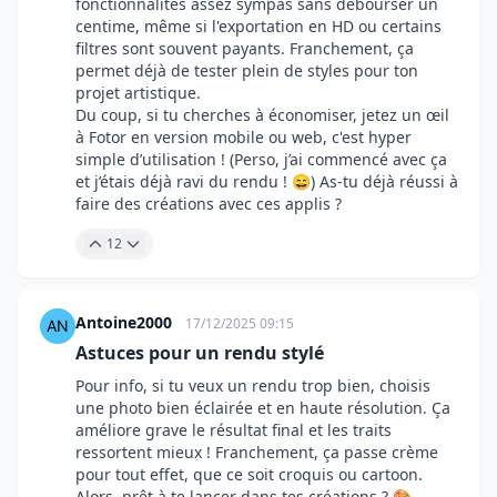
fonctionnalités assez sympas sans débourser un
centime, même si l'exportation en HD ou certains
filtres sont souvent payants. Franchement, ça
permet déjà de tester plein de styles pour ton
projet artistique.
Du coup, si tu cherches à économiser, jetez un œil
à Fotor en version mobile ou web, c'est hyper
simple d’utilisation ! (Perso, j’ai commencé avec ça
et j’étais déjà ravi du rendu ! 😄) As-tu déjà réussi à
faire des créations avec ces applis ?
12
Antoine2000
17/12/2025 09:15
Astuces pour un rendu stylé
Pour info, si tu veux un rendu trop bien, choisis
une photo bien éclairée et en haute résolution. Ça
améliore grave le résultat final et les traits
ressortent mieux ! Franchement, ça passe crème
pour tout effet, que ce soit croquis ou cartoon.
Alors, prêt à te lancer dans tes créations ? 🎨