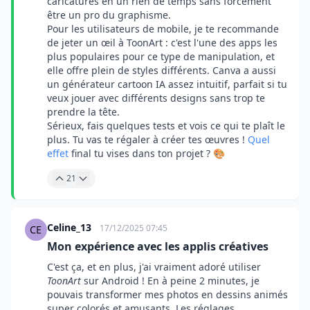
caricatures en un rien de temps sans forcément
être un pro du graphisme.
Pour les utilisateurs de mobile, je te recommande
de jeter un œil à ToonArt : c'est l'une des apps les
plus populaires pour ce type de manipulation, et
elle offre plein de styles différents. Canva a aussi
un générateur cartoon IA assez intuitif, parfait si tu
veux jouer avec différents designs sans trop te
prendre la tête.
Sérieux, fais quelques tests et vois ce qui te plaît le
plus. Tu vas te régaler à créer tes œuvres !
Quel
effet
final tu vises dans ton projet ? 🎨
21
Celine_13
17/12/2025 07:45
Mon expérience avec les applis créatives
C'est ça, et en plus, j'ai vraiment adoré utiliser
ToonArt
sur Android ! En à peine 2 minutes, je
pouvais transformer mes photos en dessins animés
super colorés et amusants. Les réglages